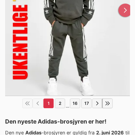
1
2
16
17
...
Den nyeste Adidas-brosjyren er her!
Den nye
Adidas
-brosjyren er gyldig fra
2. juni 2026
til