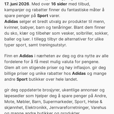
17. juni 2026
. Med over
16 sider
med tilbud,
kampanjer og rabatter finner du fantastiske måter å
spare penger på
Sport
varer.
Adidas
selger et bredt utvalg av produkter til menn,
kvinner, babyer, barn og tenåringer. Blant dem finner
du sko, klær og tilbehør som vesker, solbriller, sokker,
baller og luer. I tillegg tilbyr de alternativer for ulike
typer sport, samt treningsutstyr.
Finn en
Adidas
i nærheten av deg og dra nytte av alle
fordelene for å få mest mulig valuta for pengene.
Glem alt om stigende priser og høy inflasjon. gir deg
billige priser og unike rabatter hos
Adidas
og mange
andre
Sport
butikker over hele landet.
gir deg oppdaterte brosjyrer, ukentlige annonser og
løpesedler som hjelper deg å spare penger på Andre,
Mote, Møbler, Barn, Supermarkeder, Sport, Helse &
skjønnhet, Elektronikk, Jernvareforretninger, Varehus
og mange andre butikker og produkter.