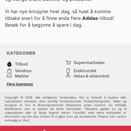
Vi har nye brosjyrer hver dag, så husk å komme
tilbake snart for å finne enda flere
Adidas
-tilbud!
Besøk
for å begynne å spare i dag.
KATEGORIER
Supermarkeder
Tilbud
Varehus
Elektronikk
Møbler
Helse & skjønnhet
Jernvareforretninger
Mote
Flere kategorier
Sport
Barn
Andre
Copyright © 2026. Alle rettigheter forbeholdes. Det er forbudt å kopiere eller
reprodusere tekstene uten skriftlig forhåndsavtale. Produktfotografier, bilder og
brosjyrer er kun til illustrasjonsformål. Rabatterte priser kommer fra offisielle
distributører som er oppført på dette nettstedet. Tilbudene gjelder fra og til
utløpsdatoen eller så lenge lageret rekker. Formålet med dette nettstedet er
informativt og kan ikke brukes til å gjøre krav på produktene. Prisene kan variere
avhengig av sted.