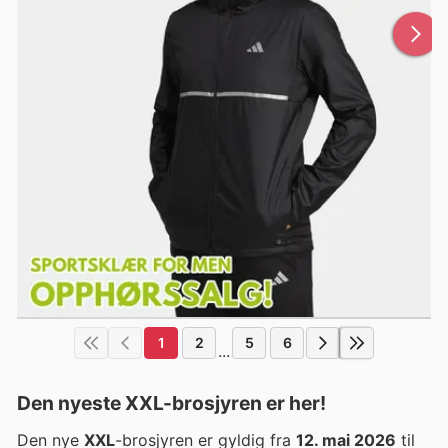
1
2
5
6
...
Den nyeste XXL-brosjyren er her!
Den nye
XXL
-brosjyren er gyldig fra
12. mai 2026
til