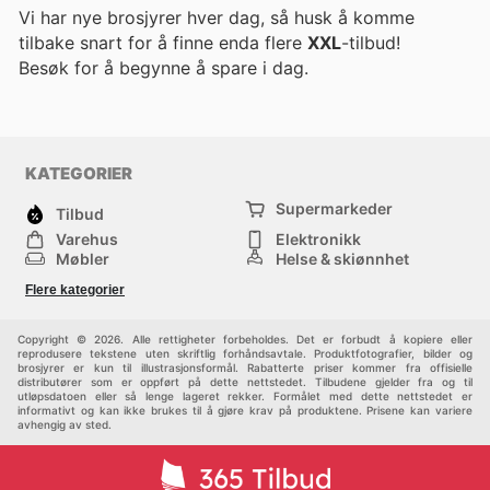
Vi har nye brosjyrer hver dag, så husk å komme
tilbake snart for å finne enda flere
XXL
-tilbud!
Besøk
for å begynne å spare i dag.
KATEGORIER
Supermarkeder
Tilbud
Varehus
Elektronikk
Møbler
Helse & skjønnhet
Jernvareforretninger
Mote
Flere kategorier
Sport
Barn
Andre
Copyright © 2026. Alle rettigheter forbeholdes. Det er forbudt å kopiere eller
reprodusere tekstene uten skriftlig forhåndsavtale. Produktfotografier, bilder og
brosjyrer er kun til illustrasjonsformål. Rabatterte priser kommer fra offisielle
distributører som er oppført på dette nettstedet. Tilbudene gjelder fra og til
utløpsdatoen eller så lenge lageret rekker. Formålet med dette nettstedet er
informativt og kan ikke brukes til å gjøre krav på produktene. Prisene kan variere
avhengig av sted.