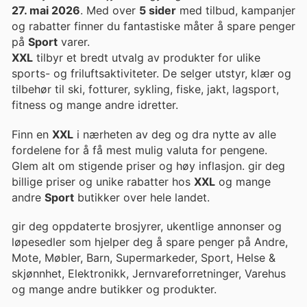
27. mai 2026
. Med over
5 sider
med tilbud, kampanjer
og rabatter finner du fantastiske måter å spare penger
på
Sport
varer.
XXL
tilbyr et bredt utvalg av produkter for ulike
sports- og friluftsaktiviteter. De selger utstyr, klær og
tilbehør til ski, fotturer, sykling, fiske, jakt, lagsport,
fitness og mange andre idretter.
Finn en
XXL
i nærheten av deg og dra nytte av alle
fordelene for å få mest mulig valuta for pengene.
Glem alt om stigende priser og høy inflasjon. gir deg
billige priser og unike rabatter hos
XXL
og mange
andre
Sport
butikker over hele landet.
gir deg oppdaterte brosjyrer, ukentlige annonser og
løpesedler som hjelper deg å spare penger på Andre,
Mote, Møbler, Barn, Supermarkeder, Sport, Helse &
skjønnhet, Elektronikk, Jernvareforretninger, Varehus
og mange andre butikker og produkter.