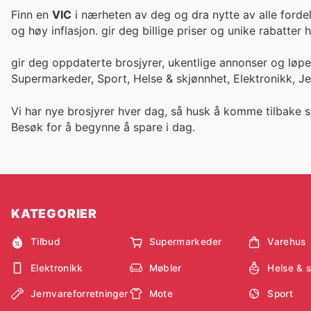
Finn en
VIC
i nærheten av deg og dra nytte av alle fordel
og høy inflasjon. gir deg billige priser og unike rabatte
gir deg oppdaterte brosjyrer, ukentlige annonser og løp
Supermarkeder, Sport, Helse & skjønnhet, Elektronikk, J
Vi har nye brosjyrer hver dag, så husk å komme tilbake s
Besøk
for å begynne å spare i dag.
KATEGORIER
Tilbud
Supermarkeder
Varehus
Elektronikk
Møbler
Helse & 
Jernvareforretninger
Mote
Sport