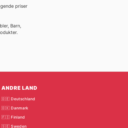
igende priser
ler, Barn,
odukter.
ANDRE LAND
🇩🇪 Deutschland
🇩🇰 Danmark
🇫🇮 Finland
🇸🇪 Sweden