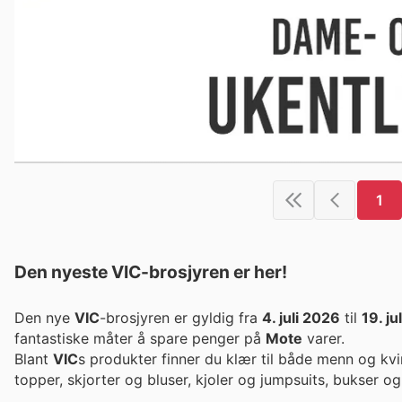
1
Den nyeste VIC-brosjyren er her!
Den nye
VIC
-brosjyren er gyldig fra
4. juli 2026
til
19. ju
fantastiske måter å spare penger på
Mote
varer.
Blant
VIC
s produkter finner du klær til både menn og kv
topper, skjorter og bluser, kjoler og jumpsuits, bukser og