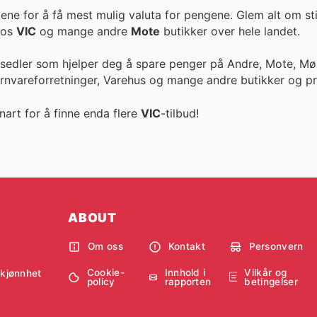
ene for å få mest mulig valuta for pengene. Glem alt om st
r hos
VIC
og mange andre
Mote
butikker over hele landet.
esedler som hjelper deg å spare penger på Andre, Mote, Møb
ernvareforretninger, Varehus og mange andre butikker og pr
nart for å finne enda flere
VIC
-tilbud!
ABOUT
Om oss
Kontakt
Personvern
Cookie-
Innhold i
Vilkår og
skjønnhet
policy
rapporten
betingelser