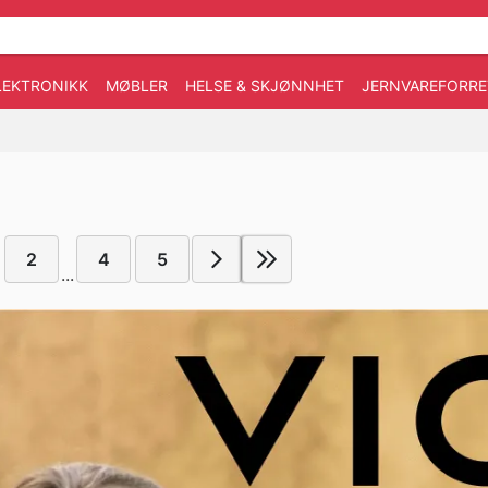
LEKTRONIKK
MØBLER
HELSE & SKJØNNHET
JERNVAREFORRE
2
4
5
...