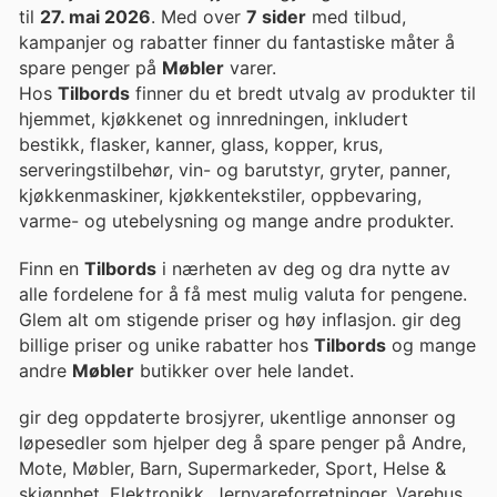
til
27. mai 2026
. Med over
7 sider
med tilbud,
kampanjer og rabatter finner du fantastiske måter å
spare penger på
Møbler
varer.
Hos
Tilbords
finner du et bredt utvalg av produkter til
hjemmet, kjøkkenet og innredningen, inkludert
bestikk, flasker, kanner, glass, kopper, krus,
serveringstilbehør, vin- og barutstyr, gryter, panner,
kjøkkenmaskiner, kjøkkentekstiler, oppbevaring,
varme- og utebelysning og mange andre produkter.
Finn en
Tilbords
i nærheten av deg og dra nytte av
alle fordelene for å få mest mulig valuta for pengene.
Glem alt om stigende priser og høy inflasjon. gir deg
billige priser og unike rabatter hos
Tilbords
og mange
andre
Møbler
butikker over hele landet.
gir deg oppdaterte brosjyrer, ukentlige annonser og
løpesedler som hjelper deg å spare penger på Andre,
Mote, Møbler, Barn, Supermarkeder, Sport, Helse &
skjønnhet, Elektronikk, Jernvareforretninger, Varehus