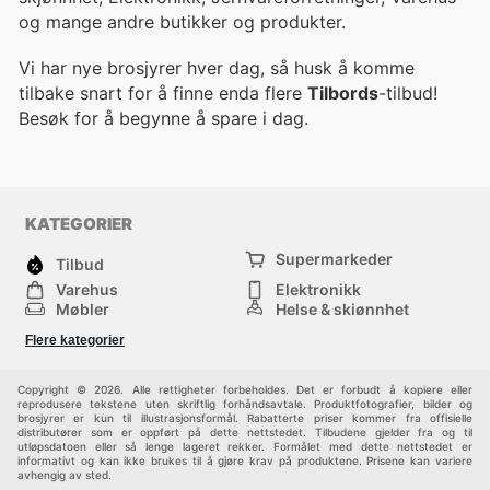
og mange andre butikker og produkter.
Vi har nye brosjyrer hver dag, så husk å komme
tilbake snart for å finne enda flere
Tilbords
-tilbud!
Besøk
for å begynne å spare i dag.
KATEGORIER
Supermarkeder
Tilbud
Varehus
Elektronikk
Møbler
Helse & skjønnhet
Jernvareforretninger
Mote
Flere kategorier
Sport
Barn
Andre
Copyright © 2026. Alle rettigheter forbeholdes. Det er forbudt å kopiere eller
reprodusere tekstene uten skriftlig forhåndsavtale. Produktfotografier, bilder og
brosjyrer er kun til illustrasjonsformål. Rabatterte priser kommer fra offisielle
distributører som er oppført på dette nettstedet. Tilbudene gjelder fra og til
utløpsdatoen eller så lenge lageret rekker. Formålet med dette nettstedet er
informativt og kan ikke brukes til å gjøre krav på produktene. Prisene kan variere
avhengig av sted.