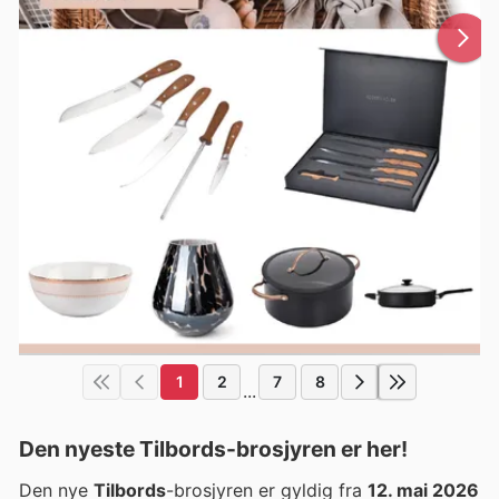
1
2
7
8
...
Den nyeste Tilbords-brosjyren er her!
Den nye
Tilbords
-brosjyren er gyldig fra
12. mai 2026