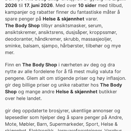
2026
til
17. juni 2026
. Med over
10 sider
med tilbud,
kampanjer og rabatter finner du fantastiske måter å
spare penger på
Helse & skjønnhet
varer.
The Body Shop
tilbyr ansiktsmasker, serum,
ansiktskremer, ansiktsrens, dusjsåper, kroppssmør,
deodoranter, håndkremer, skrubb, massasjeoljer,
sminke, balsam, sjampo, hårbørster, tilbehør og mye
mer.
Finn en
The Body Shop
i nærheten av deg og dra
nytte av alle fordelene for å få mest mulig valuta for
pengene. Glem alt om stigende priser og høy inflasjon.
gir deg billige priser og unike rabatter hos
The Body
Shop
og mange andre
Helse & skjønnhet
butikker
over hele landet.
gir deg oppdaterte brosjyrer, ukentlige annonser og
løpesedler som hjelper deg å spare penger på Andre,
Mote, Møbler, Barn, Supermarkeder, Sport, Helse &
skjønnhet, Elektronikk, Jernvareforretninger, Varehus