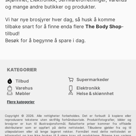
og mange andre butikker og produkter.
Vi har nye brosjyrer hver dag, så husk å komme
tilbake snart for å finne enda flere
The Body Shop
-
tilbud!
Besøk
for å begynne å spare i dag.
KATEGORIER
Supermarkeder
Tilbud
Varehus
Elektronikk
Møbler
Helse & skjønnhet
Jernvareforretninger
Mote
Flere kategorier
Sport
Barn
Andre
Copyright © 2026. Alle rettigheter forbeholdes. Det er forbudt å kopiere eller
reprodusere tekstene uten skriftlig forhåndsavtale. Produktfotografier, bilder og
brosjyrer er kun til illustrasjonsformål. Rabatterte priser kommer fra offisielle
distributører som er oppført på dette nettstedet. Tilbudene gjelder fra og til
utløpsdatoen eller så lenge lageret rekker. Formålet med dette nettstedet er
informativt og kan ikke brukes til å gjøre krav på produktene. Prisene kan variere