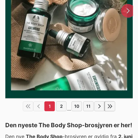
1
2
10
11
...
Den nyeste The Body Shop-brosjyren er her!
Den nye
The Body Shop
-brosjyren er gyldig fra
2. juni