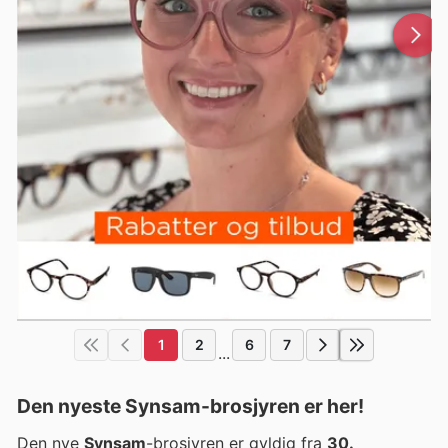
1
2
6
7
...
Den nyeste Synsam-brosjyren er her!
Den nye
Synsam
-brosjyren er gyldig fra
30.