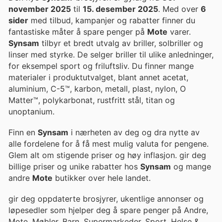
november 2025
til
15. desember 2025
. Med over
6
sider
med tilbud, kampanjer og rabatter finner du
fantastiske måter å spare penger på
Mote
varer.
Synsam
tilbyr et bredt utvalg av briller, solbriller og
linser med styrke. De selger briller til ulike anledninger,
for eksempel sport og friluftsliv. Du finner mange
materialer i produktutvalget, blant annet acetat,
aluminium, C-5™, karbon, metall, plast, nylon, O
Matter™, polykarbonat, rustfritt stål, titan og
unoptanium.
Finn en
Synsam
i nærheten av deg og dra nytte av
alle fordelene for å få mest mulig valuta for pengene.
Glem alt om stigende priser og høy inflasjon. gir deg
billige priser og unike rabatter hos
Synsam
og mange
andre
Mote
butikker over hele landet.
gir deg oppdaterte brosjyrer, ukentlige annonser og
løpesedler som hjelper deg å spare penger på Andre,
Mote, Møbler, Barn, Supermarkeder, Sport, Helse &