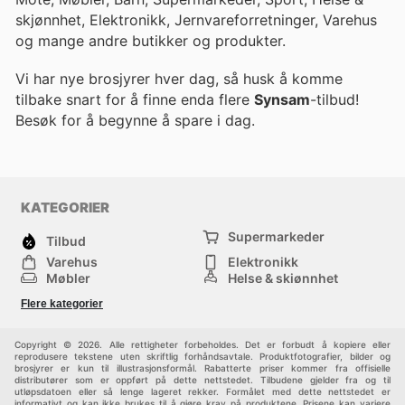
skjønnhet, Elektronikk, Jernvareforretninger, Varehus
og mange andre butikker og produkter.
Vi har nye brosjyrer hver dag, så husk å komme
tilbake snart for å finne enda flere
Synsam
-tilbud!
Besøk
for å begynne å spare i dag.
KATEGORIER
Supermarkeder
Tilbud
Varehus
Elektronikk
Møbler
Helse & skjønnhet
Jernvareforretninger
Mote
Flere kategorier
Sport
Barn
Andre
Copyright © 2026. Alle rettigheter forbeholdes. Det er forbudt å kopiere eller
reprodusere tekstene uten skriftlig forhåndsavtale. Produktfotografier, bilder og
brosjyrer er kun til illustrasjonsformål. Rabatterte priser kommer fra offisielle
distributører som er oppført på dette nettstedet. Tilbudene gjelder fra og til
utløpsdatoen eller så lenge lageret rekker. Formålet med dette nettstedet er
informativt og kan ikke brukes til å gjøre krav på produktene. Prisene kan variere