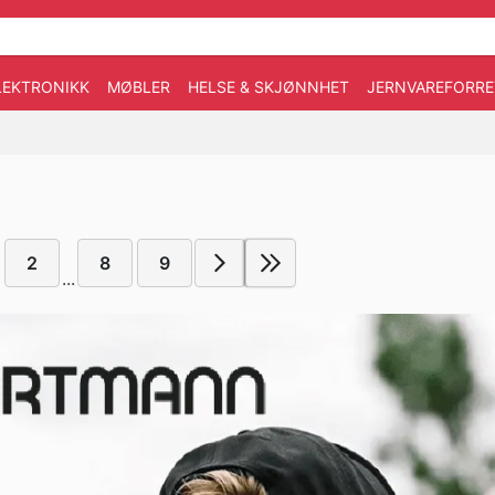
LEKTRONIKK
MØBLER
HELSE & SKJØNNHET
JERNVAREFORRE
2
8
9
...