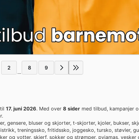
2
8
9
...
til
17. juni 2026
. Med over
8 sider
med tilbud, kampanjer o
r.
 gensere, bluser og skjorter, t-skjorter, kjoler, bukser, skj
trikk, treningssko, fritidssko, joggesko, tursko, støvler, g
ansker og votter, skjerf, sokker og strømper, pyjamas, vesker