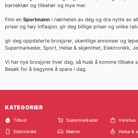
barneklær og tilbehør og mye mer.
Finn en
Sportmann
i nærheten av deg og dra nytte av all
priser og høy inflasjon. gir deg billige priser og un
gir deg oppdaterte brosjyrer, ukentlige annonser og løp
Supermarkeder, Sport, Helse & skjønnhet, Elektronikk, J
Vi har nye brosjyrer hver dag, så husk å komme tilbake s
Besøk
for å begynne å spare i dag.
KATEGORIER
Tilbud
Supermarkeder
Varehus
Elektronikk
Møbler
Helse & 