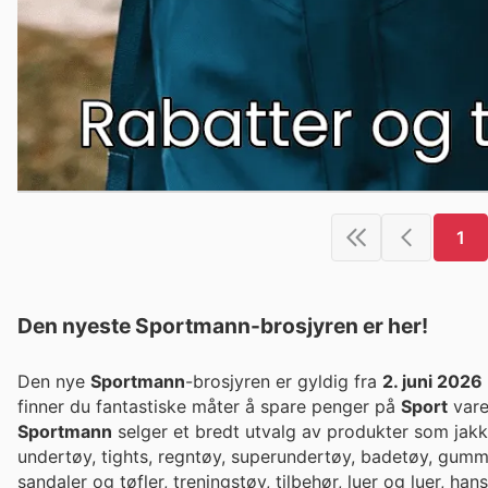
1
Den nyeste Sportmann-brosjyren er her!
Den nye
Sportmann
-brosjyren er gyldig fra
2. juni 2026
finner du fantastiske måter å spare penger på
Sport
vare
Sportmann
selger et bredt utvalg av produkter som jakker,
undertøy, tights, regntøy, superundertøy, badetøy, gummis
sandaler og tøfler, treningstøy, tilbehør, luer og luer, h