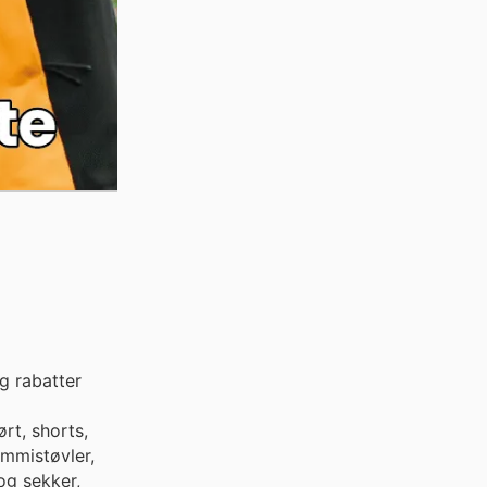
g rabatter
ørt, shorts,
ummistøvler,
 og sekker,