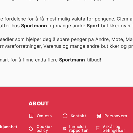
e fordelene for å få mest mulig valuta for pengene. Glem a
ike rabatter hos
Sportmann
og mange andre
Sport
butikker over 
esedler som hjelper deg å spare penger på Andre, Mote, Møb
ernvareforretninger, Varehus og mange andre butikker og pr
nart for å finne enda flere
Sportmann
-tilbud!
ABOUT
Om oss
Kontakt
Personvern
Cookie-
Innhold i
Vilkår og
skjønnhet
policy
rapporten
betingelser