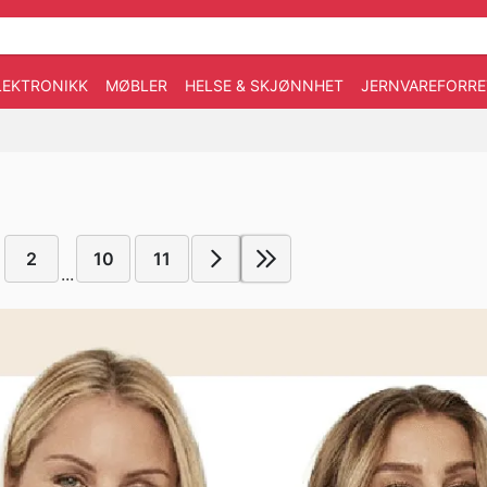
LEKTRONIKK
MØBLER
HELSE & SKJØNNHET
JERNVAREFORRE
2
10
11
...