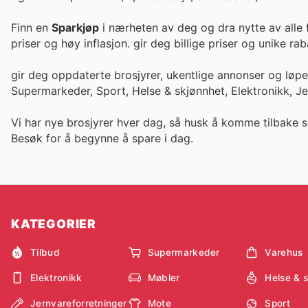
Finn en
Sparkjøp
i nærheten av deg og dra nytte av alle 
priser og høy inflasjon. gir deg billige priser og un
gir deg oppdaterte brosjyrer, ukentlige annonser og løp
Supermarkeder, Sport, Helse & skjønnhet, Elektronikk, J
Vi har nye brosjyrer hver dag, så husk å komme tilbake s
Besøk
for å begynne å spare i dag.
KATEGORIER
Tilbud
Supermarkeder
Varehus
Elektronikk
Møbler
Helse & 
Jernvareforretninger
Mote
Sport