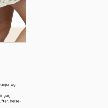
anjer og
inger,
fter, helse-