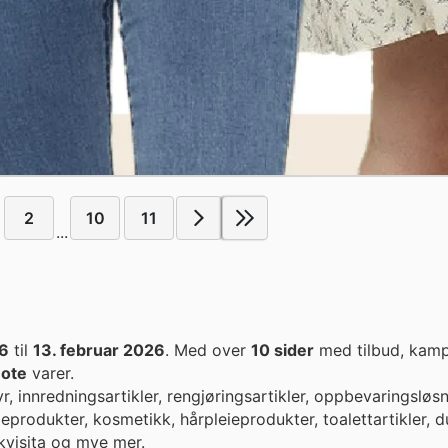
2
10
11
...
26
til
13. februar 2026
. Med over
10 sider
med tilbud, kamp
ote
varer.
yr, innredningsartikler, rengjøringsartikler, oppbevaringsløsn
ieprodukter, kosmetikk, hårpleieprodukter, toalettartikler, du
kvisita og mye mer.