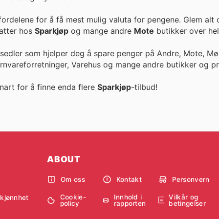
fordelene for å få mest mulig valuta for pengene. Glem alt
ike rabatter hos
Sparkjøp
og mange andre
Mote
butikker over hel
esedler som hjelper deg å spare penger på Andre, Mote, Møb
ernvareforretninger, Varehus og mange andre butikker og pr
nart for å finne enda flere
Sparkjøp
-tilbud!
ABOUT
Om oss
Kontakt
Personvern
Cookie-
Innhold i
Vilkår og
skjønnhet
policy
rapporten
betingelser