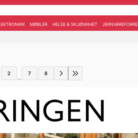
LEKTRONIKK
MØBLER
HELSE & SKJØNNHET
JERNVAREFORRE
2
7
8
...