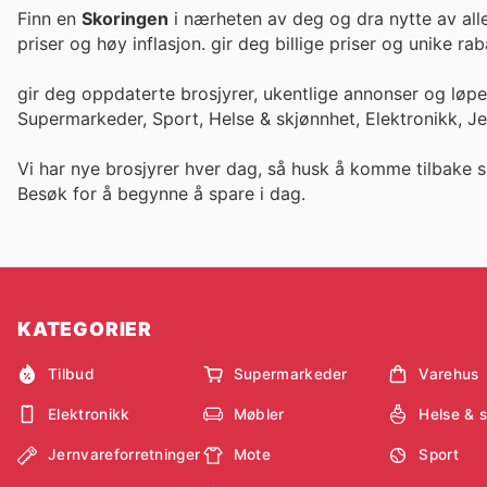
Finn en
Skoringen
i nærheten av deg og dra nytte av all
priser og høy inflasjon. gir deg billige priser og un
gir deg oppdaterte brosjyrer, ukentlige annonser og løp
Supermarkeder, Sport, Helse & skjønnhet, Elektronikk, J
Vi har nye brosjyrer hver dag, så husk å komme tilbake s
Besøk
for å begynne å spare i dag.
KATEGORIER
Tilbud
Supermarkeder
Varehus
Elektronikk
Møbler
Helse & 
Jernvareforretninger
Mote
Sport