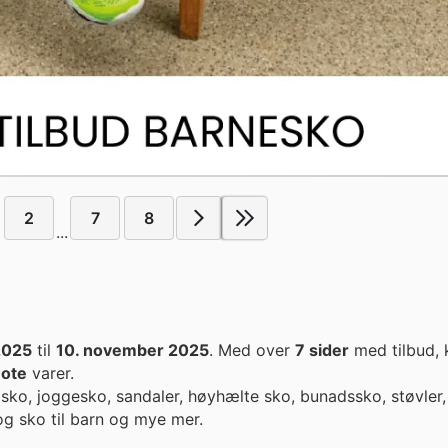
2
7
8
...
2025
til
10. november 2025
. Med over
7 sider
med tilbud,
ote
varer.
 sko, joggesko, sandaler, høyhælte sko, bunadssko, støvler,
 og sko til barn og mye mer.