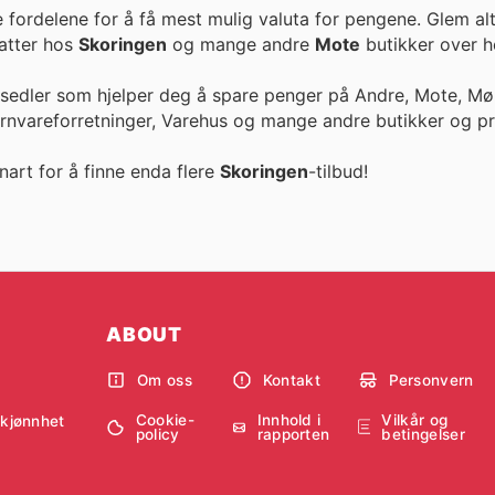
e fordelene for å få mest mulig valuta for pengene. Glem al
ike rabatter hos
Skoringen
og mange andre
Mote
butikker over he
esedler som hjelper deg å spare penger på Andre, Mote, Møb
ernvareforretninger, Varehus og mange andre butikker og pr
nart for å finne enda flere
Skoringen
-tilbud!
ABOUT
Om oss
Kontakt
Personvern
Cookie-
Innhold i
Vilkår og
skjønnhet
policy
rapporten
betingelser