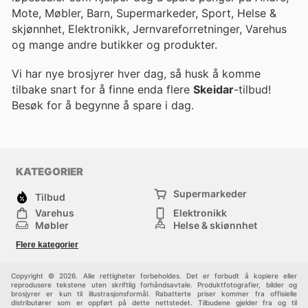
Mote, Møbler, Barn, Supermarkeder, Sport, Helse &
skjønnhet, Elektronikk, Jernvareforretninger, Varehus
og mange andre butikker og produkter.
Vi har nye brosjyrer hver dag, så husk å komme
tilbake snart for å finne enda flere
Skeidar
-tilbud!
Besøk
for å begynne å spare i dag.
KATEGORIER
Supermarkeder
Tilbud
Varehus
Elektronikk
Møbler
Helse & skjønnhet
Jernvareforretninger
Mote
Flere kategorier
Sport
Barn
Andre
Copyright © 2026. Alle rettigheter forbeholdes. Det er forbudt å kopiere eller
reprodusere tekstene uten skriftlig forhåndsavtale. Produktfotografier, bilder og
brosjyrer er kun til illustrasjonsformål. Rabatterte priser kommer fra offisielle
distributører som er oppført på dette nettstedet. Tilbudene gjelder fra og til