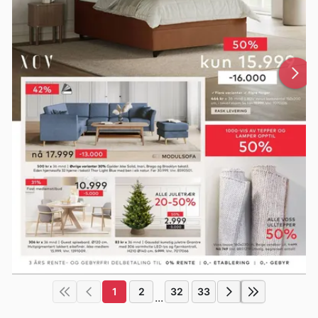
1
2
32
33
...