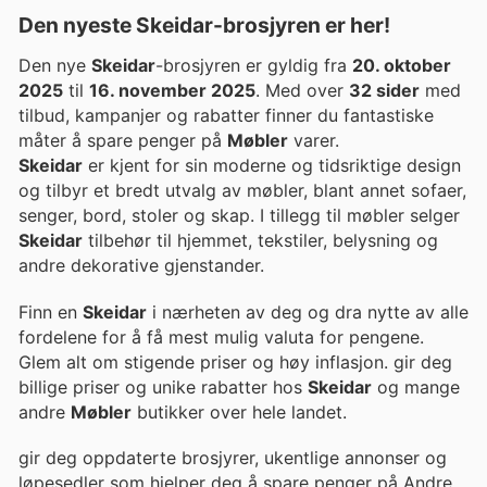
Den nyeste Skeidar-brosjyren er her!
Den nye
Skeidar
-brosjyren er gyldig fra
20. oktober
2025
til
16. november 2025
. Med over
32 sider
med
tilbud, kampanjer og rabatter finner du fantastiske
måter å spare penger på
Møbler
varer.
Skeidar
er kjent for sin moderne og tidsriktige design
og tilbyr et bredt utvalg av møbler, blant annet sofaer,
senger, bord, stoler og skap. I tillegg til møbler selger
Skeidar
tilbehør til hjemmet, tekstiler, belysning og
andre dekorative gjenstander.
Finn en
Skeidar
i nærheten av deg og dra nytte av alle
fordelene for å få mest mulig valuta for pengene.
Glem alt om stigende priser og høy inflasjon. gir deg
billige priser og unike rabatter hos
Skeidar
og mange
andre
Møbler
butikker over hele landet.
gir deg oppdaterte brosjyrer, ukentlige annonser og
løpesedler som hjelper deg å spare penger på Andre,