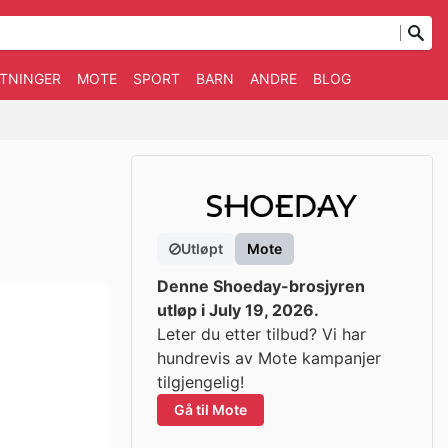
TNINGER
MOTE
SPORT
BARN
ANDRE
BLOG
Utløpt
Mote
Denne Shoeday-brosjyren
utløp i July 19, 2026.
Leter du etter tilbud? Vi har
hundrevis av Mote kampanjer
tilgjengelig!
Gå til Mote