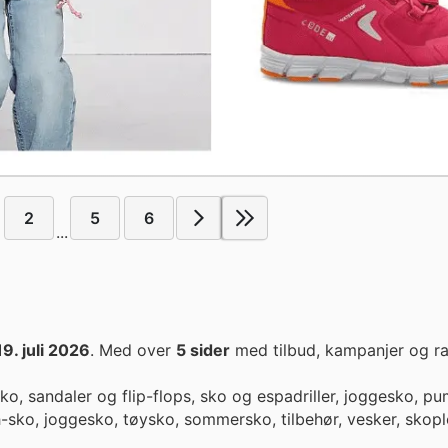
2
5
6
...
19. juli 2026
. Med over
5 sider
med tilbud, kampanjer og ra
o, sandaler og flip-flops, sko og espadriller, joggesko, p
h-sko, joggesko, tøysko, sommersko, tilbehør, vesker, skopl