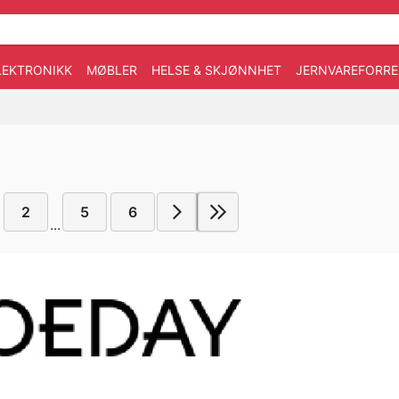
LEKTRONIKK
MØBLER
HELSE & SKJØNNHET
JERNVAREFORRE
2
5
6
...