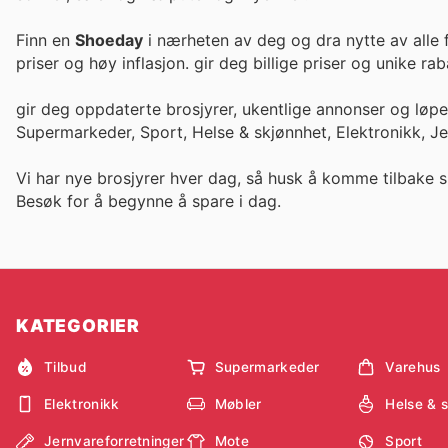
Finn en
Shoeday
i nærheten av deg og dra nytte av alle 
priser og høy inflasjon. gir deg billige priser og un
gir deg oppdaterte brosjyrer, ukentlige annonser og løp
Supermarkeder, Sport, Helse & skjønnhet, Elektronikk, J
Vi har nye brosjyrer hver dag, så husk å komme tilbake s
Besøk
for å begynne å spare i dag.
KATEGORIER
Tilbud
Supermarkeder
Varehus
Elektronikk
Møbler
Helse & 
Jernvareforretninger
Mote
Sport