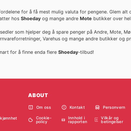
fordelene for å få mest mulig valuta for pengene. Glem alt
ike rabatter hos
Shoeday
og mange andre
Mote
butikker over hel
esedler som hjelper deg å spare penger på Andre, Mote, Møb
ernvareforretninger, Varehus og mange andre butikker og pr
nart for å finne enda flere
Shoeday
-tilbud!
ABOUT
Om oss
Kontakt
Personvern
Cookie-
Innhold i
Vilkår og
skjønnhet
policy
rapporten
betingelser