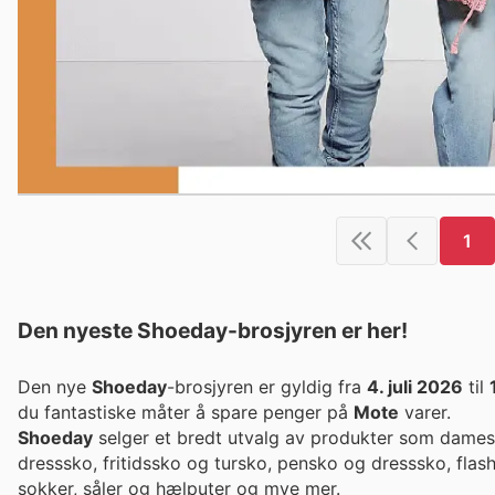
1
Den nyeste Shoeday-brosjyren er her!
Den nye
Shoeday
-brosjyren er gyldig fra
4. juli 2026
til
du fantastiske måter å spare penger på
Mote
varer.
Shoeday
selger et bredt utvalg av produkter som damesk
dresssko, fritidssko og tursko, pensko og dresssko, flas
sokker, såler og hælputer og mye mer.