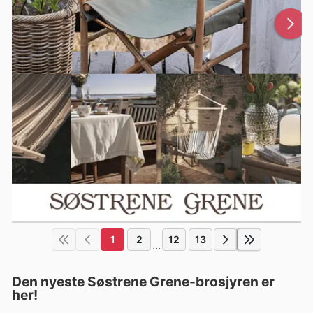
1
2
12
13
...
Den nyeste Søstrene Grene-brosjyren er
her!