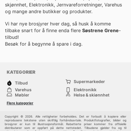
skjønnhet, Elektronikk, Jernvareforretninger, Varehus
og mange andre butikker og produkter.
Vi har nye brosjyrer hver dag, så husk å komme
tilbake snart for å finne enda flere
Søstrene Grene
-
tilbud!
Besøk
for å begynne å spare i dag.
KATEGORIER
Supermarkeder
Tilbud
Varehus
Elektronikk
Møbler
Helse & skjønnhet
Jernvareforretninger
Mote
Flere kategorier
Sport
Barn
Andre
Copyright © 2026. Alle rettigheter forbeholdes. Det er forbudt å kopiere eller
reprodusere tekstene uten skriftlig forhåndsavtale. Produktfotografier, bilder og
brosjyrer er kun til illustrasjonsformål. Rabatterte priser kommer fra offisielle
distributører som er oppført på dette nettstedet. Tilbudene gjelder fra og til