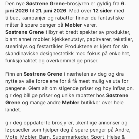
Den nye
Søstrene Grene
-brosjyren er gyldig fra
6.
juni 2026
til
21. juni 2026
. Med over
12 sider
med
tilbud, kampanjer og rabatter finner du fantastiske
måter å spare penger på
Møbler
varer.
Søstrene Grene
tilbyr et bredt spekter av produkter,
blant annet møbler, kjøkkenutstyr, papirvarer, tekstiler,
stearinlys og festartikler. Produktene er kjent for sin
skandinaviske designestetikk med fokus på enkelhet,
funksjonalitet og overkommelige priser.
Finn en
Søstrene Grene
i nærheten av deg og dra
nytte av alle fordelene for å få mest mulig valuta for
pengene. Glem alt om stigende priser og høy inflasjon.
gir deg billige priser og unike rabatter hos
Søstrene
Grene
og mange andre
Møbler
butikker over hele
landet.
gir deg oppdaterte brosjyrer, ukentlige annonser og
løpesedler som hjelper deg å spare penger på Andre,
Mote, Møbler, Barn, Supermarkeder, Sport, Helse &