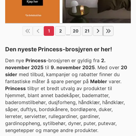
1
2
20
21
...
Den nyeste Princess-brosjyren er her!
Den nye
Princess
-brosjyren er gyldig fra
2.
november 2025
til
9. november 2025
. Med over
20
sider
med tilbud, kampanjer og rabatter finner du
fantastiske måter å spare penger på
Møbler
varer.
Princess
tilbyr et bredt utvalg av produkter til
hjemmet, blant annet badekåper, badematter,
baderomstilbehør, dusjforheng, håndklær, håndklær,
såper, duftlys, bordskånere, bordløpere, duker,
lerreter, servietter, rullegardiner, gardiner,
gardinoppheng, sytilbehør, dyner, puter, putevar,
sengetepper og mange andre produkter.