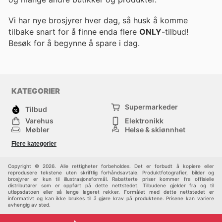
Vi har nye brosjyrer hver dag, så husk å komme
tilbake snart for å finne enda flere
ONLY
-tilbud!
Besøk
for å begynne å spare i dag.
KATEGORIER
Supermarkeder
Tilbud
Varehus
Elektronikk
Møbler
Helse & skjønnhet
Jernvareforretninger
Mote
Flere kategorier
Sport
Barn
Andre
Copyright © 2026. Alle rettigheter forbeholdes. Det er forbudt å kopiere eller
reprodusere tekstene uten skriftlig forhåndsavtale. Produktfotografier, bilder og
brosjyrer er kun til illustrasjonsformål. Rabatterte priser kommer fra offisielle
distributører som er oppført på dette nettstedet. Tilbudene gjelder fra og til
utløpsdatoen eller så lenge lageret rekker. Formålet med dette nettstedet er
informativt og kan ikke brukes til å gjøre krav på produktene. Prisene kan variere
avhengig av sted.