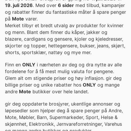
19. juli 2026
. Med over
6 sider
med tilbud, kampanjer
og rabatter finner du fantastiske måter å spare penger
på
Mote
varer.
Merket tilbyr et bredt utvalg av produkter for kvinner
og menn. Blant dem finner du kåper, jakker og
blazere, cardigans og gensere, kjoler og kjeledresser,
skjorter og topper, hettegensere, bukser, jeans, skjørt,
shorts, sportsklær, nattøy og mye mer.
Finn en
ONLY
i nærheten av deg og dra nytte av alle
fordelene for å få mest mulig valuta for pengene.
Glem alt om stigende priser og høy inflasjon. gir deg
billige priser og unike rabatter hos
ONLY
og mange
andre
Mote
butikker over hele landet.
gir deg oppdaterte brosjyrer, ukentlige annonser og
løpesedler som hjelper deg å spare penger på Andre,
Mote, Møbler, Barn, Supermarkeder, Sport, Helse &
skjønnhet, Elektronikk, Jernvareforretninger, Varehus
og mange andre butikker og produkter.