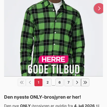
1
2
6
7
...
Den nyeste ONLY-brosjyren er her!
Den nye
ONLY
-brosjyren er gyldig fra
4. juli 2026
til