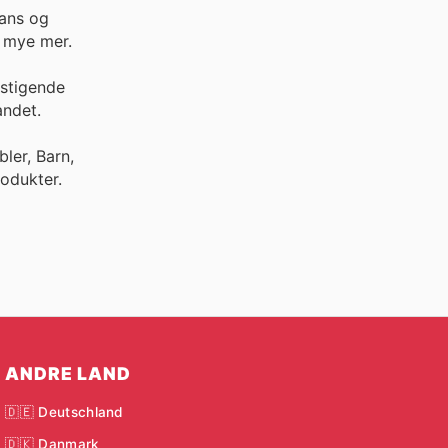
gans og
g mye mer.
 stigende
andet.
ler, Barn,
odukter.
ANDRE LAND
🇩🇪 Deutschland
🇩🇰 Danmark