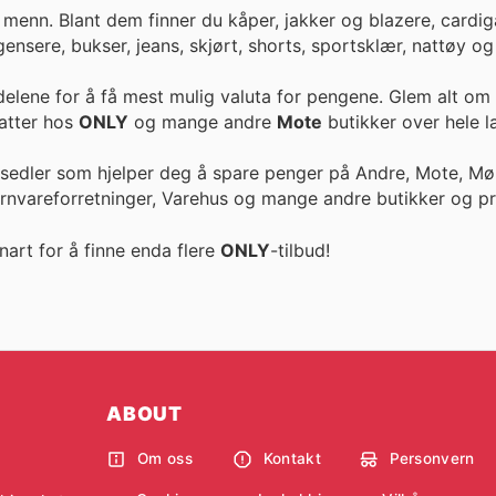
g menn. Blant dem finner du kåper, jakker og blazere, cardi
gensere, bukser, jeans, skjørt, shorts, sportsklær, nattøy o
delene for å få mest mulig valuta for pengene. Glem alt om
ike rabatter hos
ONLY
og mange andre
Mote
butikker over hele l
esedler som hjelper deg å spare penger på Andre, Mote, Møb
ernvareforretninger, Varehus og mange andre butikker og pr
nart for å finne enda flere
ONLY
-tilbud!
ABOUT
Om oss
Kontakt
Personvern