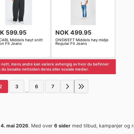
K 599.95
NOK 499.95
ARL Middels høyt snitt
ONSWEFT Middels høy midje
on Fit Jeans
Regular Fit Jeans
 nett, mens andre kan variere avhengig av hvor du befinner
an du besøke nettsiden deres eller sosiale medier.
2
3
6
7
...
14. mai 2026
. Med over
6 sider
med tilbud, kampanjer og ra