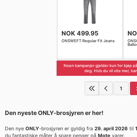
NOK 499.95
NO
ONSWEFT Regular Fit Jeans
ONSC
Ballo
Noen kampanjer gjelder kun for kjøp på
deg. Hvis du vil vite mer, k
1
Den nyeste ONLY-brosjyren er her!
Den nye
ONLY
-brosjyren er gyldig fra
29. april 2026
til
du fantastiske måter å spare penger på
Mote
varer.