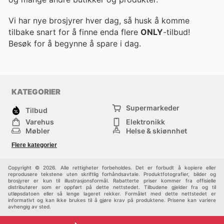
Vi har nye brosjyrer hver dag, så husk å komme
tilbake snart for å finne enda flere
ONLY
-tilbud!
Besøk
for å begynne å spare i dag.
KATEGORIER
Supermarkeder
Tilbud
Varehus
Elektronikk
Møbler
Helse & skjønnhet
Jernvareforretninger
Mote
Flere kategorier
Sport
Barn
Andre
Copyright © 2026. Alle rettigheter forbeholdes. Det er forbudt å kopiere eller
reprodusere tekstene uten skriftlig forhåndsavtale. Produktfotografier, bilder og
brosjyrer er kun til illustrasjonsformål. Rabatterte priser kommer fra offisielle
distributører som er oppført på dette nettstedet. Tilbudene gjelder fra og til
utløpsdatoen eller så lenge lageret rekker. Formålet med dette nettstedet er
informativt og kan ikke brukes til å gjøre krav på produktene. Prisene kan variere
avhengig av sted.