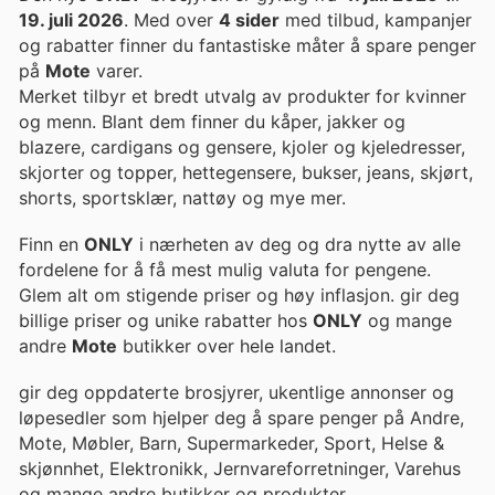
19. juli 2026
. Med over
4 sider
med tilbud, kampanjer
og rabatter finner du fantastiske måter å spare penger
på
Mote
varer.
Merket tilbyr et bredt utvalg av produkter for kvinner
og menn. Blant dem finner du kåper, jakker og
blazere, cardigans og gensere, kjoler og kjeledresser,
skjorter og topper, hettegensere, bukser, jeans, skjørt,
shorts, sportsklær, nattøy og mye mer.
Finn en
ONLY
i nærheten av deg og dra nytte av alle
fordelene for å få mest mulig valuta for pengene.
Glem alt om stigende priser og høy inflasjon. gir deg
billige priser og unike rabatter hos
ONLY
og mange
andre
Mote
butikker over hele landet.
gir deg oppdaterte brosjyrer, ukentlige annonser og
løpesedler som hjelper deg å spare penger på Andre,
Mote, Møbler, Barn, Supermarkeder, Sport, Helse &
skjønnhet, Elektronikk, Jernvareforretninger, Varehus
og mange andre butikker og produkter.