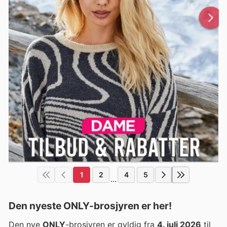
1
2
4
5
...
Den nyeste ONLY-brosjyren er her!
Den nye
ONLY
-brosjyren er gyldig fra
4. juli 2026
til