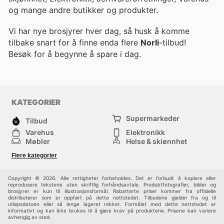
og mange andre butikker og produkter.
Vi har nye brosjyrer hver dag, så husk å komme
tilbake snart for å finne enda flere
Norli
-tilbud!
Besøk
for å begynne å spare i dag.
KATEGORIER
Supermarkeder
Tilbud
Varehus
Elektronikk
Møbler
Helse & skjønnhet
Jernvareforretninger
Mote
Flere kategorier
Sport
Barn
Andre
Copyright © 2026. Alle rettigheter forbeholdes. Det er forbudt å kopiere eller
reprodusere tekstene uten skriftlig forhåndsavtale. Produktfotografier, bilder og
brosjyrer er kun til illustrasjonsformål. Rabatterte priser kommer fra offisielle
distributører som er oppført på dette nettstedet. Tilbudene gjelder fra og til
utløpsdatoen eller så lenge lageret rekker. Formålet med dette nettstedet er
informativt og kan ikke brukes til å gjøre krav på produktene. Prisene kan variere
avhengig av sted.