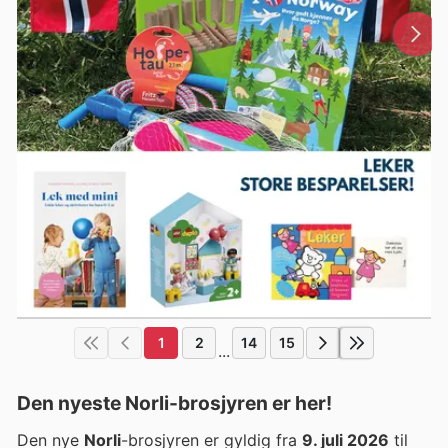
1
2
14
15
...
Den nyeste Norli-brosjyren er her!
Den nye
Norli
-brosjyren er gyldig fra
9. juli 2026
til