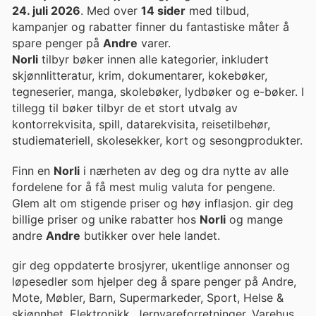
24. juli 2026
. Med over
14 sider
med tilbud,
kampanjer og rabatter finner du fantastiske måter å
spare penger på
Andre
varer.
Norli
tilbyr bøker innen alle kategorier, inkludert
skjønnlitteratur, krim, dokumentarer, kokebøker,
tegneserier, manga, skolebøker, lydbøker og e-bøker. I
tillegg til bøker tilbyr de et stort utvalg av
kontorrekvisita, spill, datarekvisita, reisetilbehør,
studiemateriell, skolesekker, kort og sesongprodukter.
Finn en
Norli
i nærheten av deg og dra nytte av alle
fordelene for å få mest mulig valuta for pengene.
Glem alt om stigende priser og høy inflasjon. gir deg
billige priser og unike rabatter hos
Norli
og mange
andre
Andre
butikker over hele landet.
gir deg oppdaterte brosjyrer, ukentlige annonser og
løpesedler som hjelper deg å spare penger på Andre,
Mote, Møbler, Barn, Supermarkeder, Sport, Helse &
skjønnhet, Elektronikk, Jernvareforretninger, Varehus