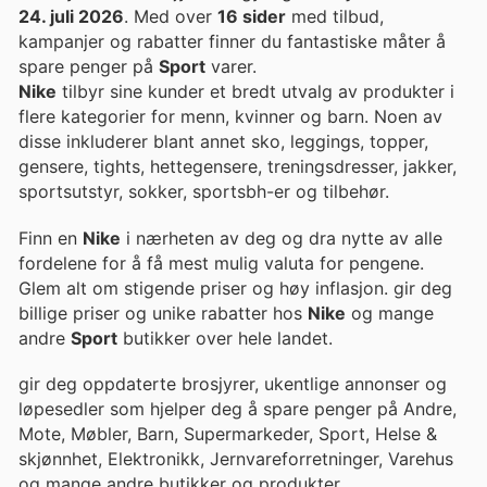
24. juli 2026
. Med over
16 sider
med tilbud,
kampanjer og rabatter finner du fantastiske måter å
spare penger på
Sport
varer.
Nike
tilbyr sine kunder et bredt utvalg av produkter i
flere kategorier for menn, kvinner og barn. Noen av
disse inkluderer blant annet sko, leggings, topper,
gensere, tights, hettegensere, treningsdresser, jakker,
sportsutstyr, sokker, sportsbh-er og tilbehør.
Finn en
Nike
i nærheten av deg og dra nytte av alle
fordelene for å få mest mulig valuta for pengene.
Glem alt om stigende priser og høy inflasjon. gir deg
billige priser og unike rabatter hos
Nike
og mange
andre
Sport
butikker over hele landet.
gir deg oppdaterte brosjyrer, ukentlige annonser og
løpesedler som hjelper deg å spare penger på Andre,
Mote, Møbler, Barn, Supermarkeder, Sport, Helse &
skjønnhet, Elektronikk, Jernvareforretninger, Varehus
og mange andre butikker og produkter.