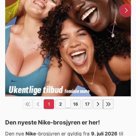
1
2
16
17
...
Den nyeste Nike-brosjyren er her!
Den nye
Nike
-brosjyren er gyldig fra
9. juli 2026
til