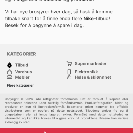
Vi har nye brosjyrer hver dag, så husk å komme
tilbake snart for å finne enda flere
Nike
-tilbud!
Besøk
for å begynne å spare i dag.
KATEGORIER
Supermarkeder
Tilbud
Varehus
Elektronikk
Møbler
Helse & skjønnhet
Jernvareforretninger
Mote
Flere kategorier
Sport
Barn
Andre
Copyright © 2026. Alle rettigheter forbeholdes. Det er forbudt å kopiere eller
reprodusere tekstene uten skriftlig forhåndsavtale. Produktfotografier, bilder og
brosjyrer er kun til illustrasjonsformål. Rabatterte priser kommer fra offisielle
distributører som er oppført på dette nettstedet. Tilbudene gjelder fra og til
utløpsdatoen eller så lenge lageret rekker. Formålet med dette nettstedet er
informativt og kan ikke brukes til å gjøre krav på produktene. Prisene kan variere
avhengig av sted.