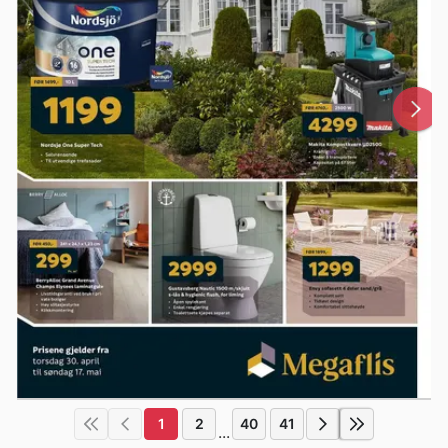
1
2
40
41
...