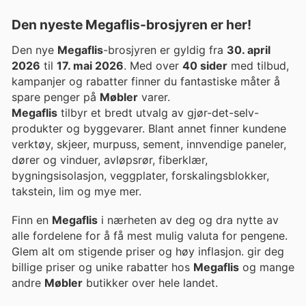
Den nyeste Megaflis-brosjyren er her!
Den nye
Megaflis
-brosjyren er gyldig fra
30. april
2026
til
17. mai 2026
. Med over
40 sider
med tilbud,
kampanjer og rabatter finner du fantastiske måter å
spare penger på
Møbler
varer.
Megaflis
tilbyr et bredt utvalg av gjør-det-selv-
produkter og byggevarer. Blant annet finner kundene
verktøy, skjeer, murpuss, sement, innvendige paneler,
dører og vinduer, avløpsrør, fiberklær,
bygningsisolasjon, veggplater, forskalingsblokker,
takstein, lim og mye mer.
Finn en
Megaflis
i nærheten av deg og dra nytte av
alle fordelene for å få mest mulig valuta for pengene.
Glem alt om stigende priser og høy inflasjon. gir deg
billige priser og unike rabatter hos
Megaflis
og mange
andre
Møbler
butikker over hele landet.