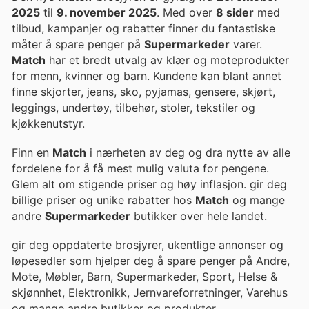
2025
til
9. november 2025
. Med over
8 sider
med
tilbud, kampanjer og rabatter finner du fantastiske
måter å spare penger på
Supermarkeder
varer.
Match
har et bredt utvalg av klær og moteprodukter
for menn, kvinner og barn. Kundene kan blant annet
finne skjorter, jeans, sko, pyjamas, gensere, skjørt,
leggings, undertøy, tilbehør, stoler, tekstiler og
kjøkkenutstyr.
Finn en
Match
i nærheten av deg og dra nytte av alle
fordelene for å få mest mulig valuta for pengene.
Glem alt om stigende priser og høy inflasjon. gir deg
billige priser og unike rabatter hos
Match
og mange
andre
Supermarkeder
butikker over hele landet.
gir deg oppdaterte brosjyrer, ukentlige annonser og
løpesedler som hjelper deg å spare penger på Andre,
Mote, Møbler, Barn, Supermarkeder, Sport, Helse &
skjønnhet, Elektronikk, Jernvareforretninger, Varehus
og mange andre butikker og produkter.