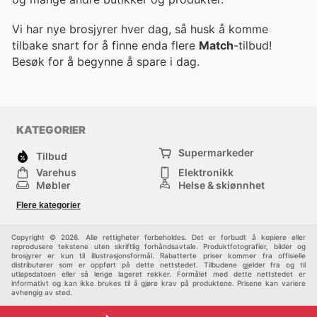
Vi har nye brosjyrer hver dag, så husk å komme
tilbake snart for å finne enda flere
Match
-tilbud!
Besøk
for å begynne å spare i dag.
KATEGORIER
Supermarkeder
Tilbud
Varehus
Elektronikk
Møbler
Helse & skjønnhet
Jernvareforretninger
Mote
Flere kategorier
Sport
Barn
Andre
Copyright © 2026. Alle rettigheter forbeholdes. Det er forbudt å kopiere eller
reprodusere tekstene uten skriftlig forhåndsavtale. Produktfotografier, bilder og
brosjyrer er kun til illustrasjonsformål. Rabatterte priser kommer fra offisielle
distributører som er oppført på dette nettstedet. Tilbudene gjelder fra og til
utløpsdatoen eller så lenge lageret rekker. Formålet med dette nettstedet er
informativt og kan ikke brukes til å gjøre krav på produktene. Prisene kan variere
avhengig av sted.