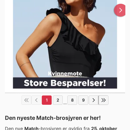
1
2
8
9
...
Den nyeste Match-brosjyren er her!
Den nye
Match
-brosjyren er gyldig fra
25. oktober