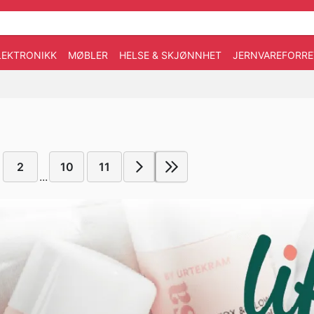
LEKTRONIKK
MØBLER
HELSE & SKJØNNHET
JERNVAREFORRE
2
10
11
...