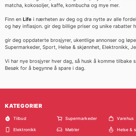
matcha, kokosoljer, kaffe, kombucha og mye mer.
Finn en
Life
i nærheten av deg og dra nytte av alle forde
og høy inflasjon. gir deg billige priser og unike rabatte
gir deg oppdaterte brosjyrer, ukentlige annonser og løp
Supermarkeder, Sport, Helse & skjønnhet, Elektronikk, J
Vi har nye brosjyrer hver dag, så husk å komme tilbake s
Besøk
for å begynne å spare i dag.
KATEGORIER
Tilbud
Supermarkeder
Varehus
Elektronikk
Møbler
Helse & 