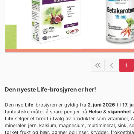
1
Den nyeste Life-brosjyren er her!
Den nye
Life
-brosjyren er gyldig fra
2. juni 2026
til
17. j
fantastiske måter å spare penger på
Helse & skjønnhet
v
Life
selger et bredt utvalg av produkter som vitaminer, A-
mineraler, jern, kalsium, magnesium, multimineral, sink, s
tørket frukt og bær, bønner og linser, krydder, frokostbla