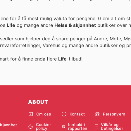
lene for å få mest mulig valuta for pengene. Glem alt om st
r hos
Life
og mange andre
Helse & skjønnhet
butikker over h
esedler som hjelper deg å spare penger på Andre, Mote, Møb
ernvareforretninger, Varehus og mange andre butikker og pr
nart for å finne enda flere
Life
-tilbud!
ABOUT
Om oss
Kontakt
Personvern
Cookie-
Innhold i
Vilkår og
skjønnhet
policy
rapporten
betingelser