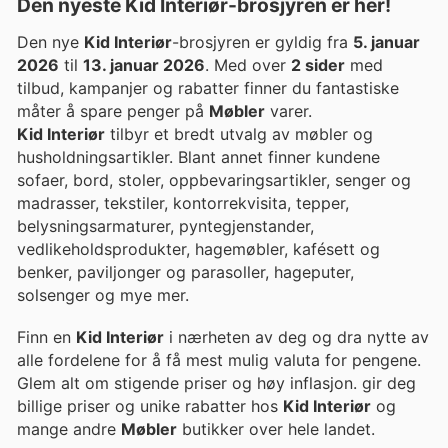
Den nyeste Kid Interiør-brosjyren er her!
Den nye
Kid Interiør
-brosjyren er gyldig fra
5. januar
2026
til
13. januar 2026
. Med over
2 sider
med
tilbud, kampanjer og rabatter finner du fantastiske
måter å spare penger på
Møbler
varer.
Kid Interiør
tilbyr et bredt utvalg av møbler og
husholdningsartikler. Blant annet finner kundene
sofaer, bord, stoler, oppbevaringsartikler, senger og
madrasser, tekstiler, kontorrekvisita, tepper,
belysningsarmaturer, pyntegjenstander,
vedlikeholdsprodukter, hagemøbler, kafésett og
benker, paviljonger og parasoller, hageputer,
solsenger og mye mer.
Finn en
Kid Interiør
i nærheten av deg og dra nytte av
alle fordelene for å få mest mulig valuta for pengene.
Glem alt om stigende priser og høy inflasjon. gir deg
billige priser og unike rabatter hos
Kid Interiør
og
mange andre
Møbler
butikker over hele landet.