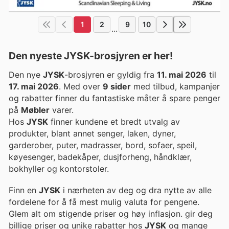
1
2
9
10
...
Den nyeste JYSK-brosjyren er her!
Den nye
JYSK
-brosjyren er gyldig fra
11. mai 2026
til
17. mai 2026
. Med over
9 sider
med tilbud, kampanjer
og rabatter finner du fantastiske måter å spare penger
på
Møbler
varer.
Hos
JYSK
finner kundene et bredt utvalg av
produkter, blant annet senger, laken, dyner,
garderober, puter, madrasser, bord, sofaer, speil,
køyesenger, badekåper, dusjforheng, håndklær,
bokhyller og kontorstoler.
Finn en
JYSK
i nærheten av deg og dra nytte av alle
fordelene for å få mest mulig valuta for pengene.
Glem alt om stigende priser og høy inflasjon. gir deg
billige priser og unike rabatter hos
JYSK
og mange