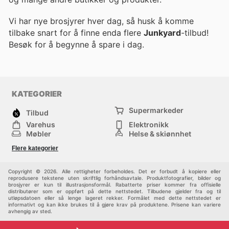
Vi har nye brosjyrer hver dag, så husk å komme
tilbake snart for å finne enda flere
Junkyard
-tilbud!
Besøk
for å begynne å spare i dag.
KATEGORIER
Supermarkeder
Tilbud
Varehus
Elektronikk
Møbler
Helse & skjønnhet
Jernvareforretninger
Mote
Flere kategorier
Sport
Barn
Andre
Copyright © 2026. Alle rettigheter forbeholdes. Det er forbudt å kopiere eller
reprodusere tekstene uten skriftlig forhåndsavtale. Produktfotografier, bilder og
brosjyrer er kun til illustrasjonsformål. Rabatterte priser kommer fra offisielle
distributører som er oppført på dette nettstedet. Tilbudene gjelder fra og til
utløpsdatoen eller så lenge lageret rekker. Formålet med dette nettstedet er
informativt og kan ikke brukes til å gjøre krav på produktene. Prisene kan variere
avhengig av sted.