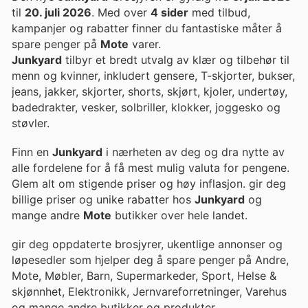
til
20. juli 2026
. Med over
4 sider
med tilbud,
kampanjer og rabatter finner du fantastiske måter å
spare penger på
Mote
varer.
Junkyard
tilbyr et bredt utvalg av klær og tilbehør til
menn og kvinner, inkludert gensere, T-skjorter, bukser,
jeans, jakker, skjorter, shorts, skjørt, kjoler, undertøy,
badedrakter, vesker, solbriller, klokker, joggesko og
støvler.
Finn en
Junkyard
i nærheten av deg og dra nytte av
alle fordelene for å få mest mulig valuta for pengene.
Glem alt om stigende priser og høy inflasjon. gir deg
billige priser og unike rabatter hos
Junkyard
og
mange andre
Mote
butikker over hele landet.
gir deg oppdaterte brosjyrer, ukentlige annonser og
løpesedler som hjelper deg å spare penger på Andre,
Mote, Møbler, Barn, Supermarkeder, Sport, Helse &
skjønnhet, Elektronikk, Jernvareforretninger, Varehus
og mange andre butikker og produkter.