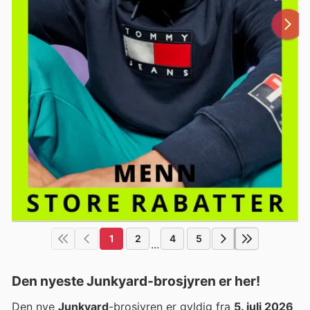
1
2
4
5
...
Den nyeste Junkyard-brosjyren er her!
Den nye
Junkyard
-brosjyren er gyldig fra
5. juli 2026