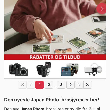
1
2
8
9
...
Den nyeste Japan Photo-brosjyren er her!
Den nye
Japan Photo
-brosjyren er gyldig fra
2. juni