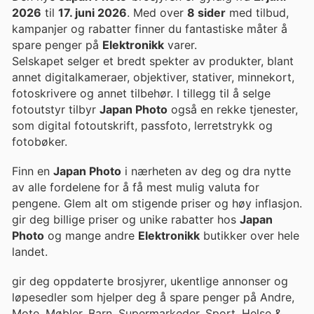
2026
til
17. juni 2026
. Med over
8 sider
med tilbud,
kampanjer og rabatter finner du fantastiske måter å
spare penger på
Elektronikk
varer.
Selskapet selger et bredt spekter av produkter, blant
annet digitalkameraer, objektiver, stativer, minnekort,
fotoskrivere og annet tilbehør. I tillegg til å selge
fotoutstyr tilbyr
Japan Photo
også en rekke tjenester,
som digital fotoutskrift, passfoto, lerretstrykk og
fotobøker.
Finn en
Japan Photo
i nærheten av deg og dra nytte
av alle fordelene for å få mest mulig valuta for
pengene. Glem alt om stigende priser og høy inflasjon.
gir deg billige priser og unike rabatter hos
Japan
Photo
og mange andre
Elektronikk
butikker over hele
landet.
gir deg oppdaterte brosjyrer, ukentlige annonser og
løpesedler som hjelper deg å spare penger på Andre,
Mote, Møbler, Barn, Supermarkeder, Sport, Helse &