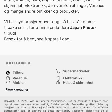
skjønnhet, Elektronikk, Jernvareforretninger, Varehus
og mange andre butikker og produkter.
Vi har nye brosjyrer hver dag, så husk å komme
tilbake snart for å finne enda flere
Japan Photo
-
tilbud!
Besøk
for å begynne å spare i dag.
KATEGORIER
Supermarkeder
Tilbud
Varehus
Elektronikk
Møbler
Helse & skjønnhet
Jernvareforretninger
Mote
Flere kategorier
Sport
Barn
Andre
Copyright © 2026. Alle rettigheter forbeholdes. Det er forbudt å kopiere eller
reprodusere tekstene uten skriftlig forhåndsavtale. Produktfotografier, bilder og
brosjyrer er kun til illustrasjonsformål. Rabatterte priser kommer fra offisielle
distributører som er oppført på dette nettstedet. Tilbudene gjelder fra og til