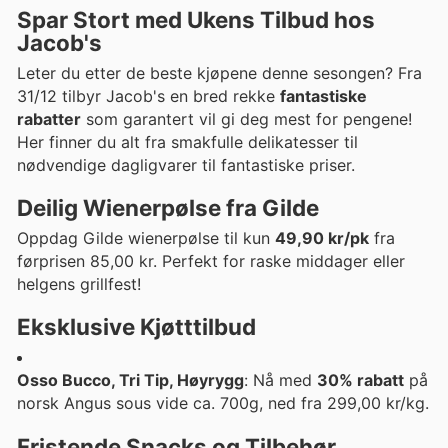
Spar Stort med
Ukens Tilbud
hos
Jacob's
Leter du etter de beste kjøpene denne sesongen? Fra
31/12 tilbyr Jacob's en bred rekke
fantastiske
rabatter
som garantert vil gi deg mest for pengene!
Her finner du alt fra smakfulle delikatesser til
nødvendige dagligvarer til fantastiske priser.
Deilig
Wienerpølse
fra Gilde
Oppdag Gilde wienerpølse til kun
49,90 kr/pk
fra
førprisen 85,00 kr. Perfekt for raske middager eller
helgens grillfest!
Eksklusive Kjøtttilbud
Osso Bucco, Tri Tip, Høyrygg
: Nå med
30% rabatt
på
norsk Angus sous vide ca. 700g, ned fra 299,00 kr/kg.
Fristende Snacks og Tilbehør