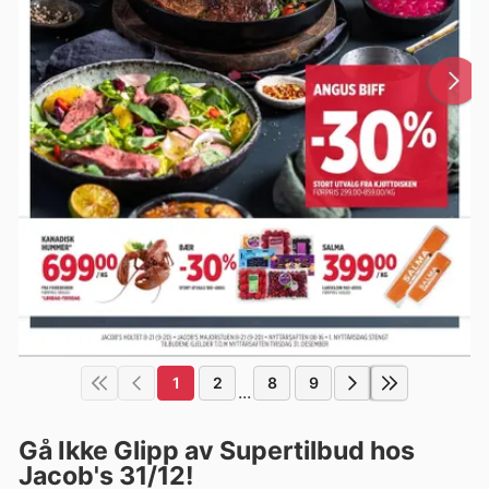
1
2
8
9
...
Gå Ikke Glipp av Supertilbud hos
Jacob's 31/12!