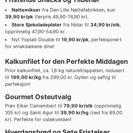
Nøttemikser
fra Den Lille Nøttefabrikken, kun
39,90 kr/pk
(førpris 49,90-74,90 kr).
Store Sjokoladeplater
fra Nidar til
34,90 kr/stk
,
opprinnelig 47,90-54,90 kr.
Nyt Yoplait Double til
19,90 kr/pk
, perfeksjonert
for smaksløkene dine!
Kalkunfilet for den Perfekte Middagen
Prior kalkunfilet, ca. 1,8 kg naturell/appelsin, redusert
til
199,00 kr/kg
fra 299,00 kr. Gyllen og saftig til
perfeksjon!
Gourmet Osteutvalg
Prøv Eiker Camembert til
79,90 kr/stk
(opprinnelig
105 kr) og Saint Agur til
39,90 kr/hg
(ned fra 89,00
kr). Perfekte for ostekvelden!
Hverdagsbrød og Søte Fristelser