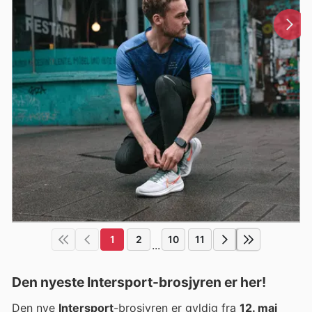
1
2
10
11
...
Den nyeste Intersport-brosjyren er her!
Den nye
Intersport
-brosjyren er gyldig fra
12. mai