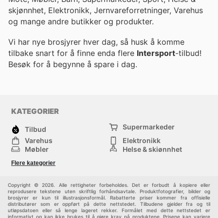
skjønnhet, Elektronikk, Jernvareforretninger, Varehus
og mange andre butikker og produkter.
Vi har nye brosjyrer hver dag, så husk å komme
tilbake snart for å finne enda flere
Intersport
-tilbud!
Besøk
for å begynne å spare i dag.
KATEGORIER
Supermarkeder
Tilbud
Varehus
Elektronikk
Møbler
Helse & skjønnhet
Jernvareforretninger
Mote
Flere kategorier
Sport
Barn
Andre
Copyright © 2026. Alle rettigheter forbeholdes. Det er forbudt å kopiere eller
reprodusere tekstene uten skriftlig forhåndsavtale. Produktfotografier, bilder og
brosjyrer er kun til illustrasjonsformål. Rabatterte priser kommer fra offisielle
distributører som er oppført på dette nettstedet. Tilbudene gjelder fra og til
utløpsdatoen eller så lenge lageret rekker. Formålet med dette nettstedet er
informativt og kan ikke brukes til å gjøre krav på produktene. Prisene kan variere