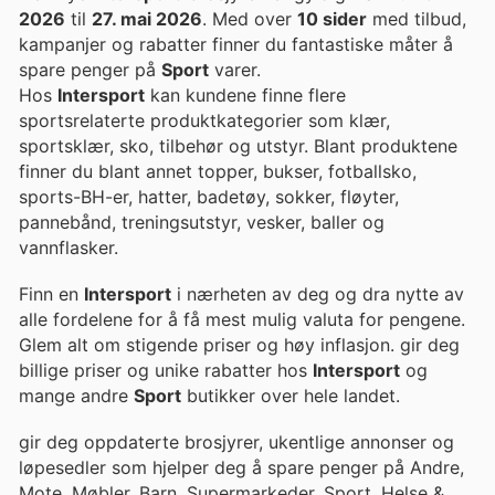
2026
til
27. mai 2026
. Med over
10 sider
med tilbud,
kampanjer og rabatter finner du fantastiske måter å
spare penger på
Sport
varer.
Hos
Intersport
kan kundene finne flere
sportsrelaterte produktkategorier som klær,
sportsklær, sko, tilbehør og utstyr. Blant produktene
finner du blant annet topper, bukser, fotballsko,
sports-BH-er, hatter, badetøy, sokker, fløyter,
pannebånd, treningsutstyr, vesker, baller og
vannflasker.
Finn en
Intersport
i nærheten av deg og dra nytte av
alle fordelene for å få mest mulig valuta for pengene.
Glem alt om stigende priser og høy inflasjon. gir deg
billige priser og unike rabatter hos
Intersport
og
mange andre
Sport
butikker over hele landet.
gir deg oppdaterte brosjyrer, ukentlige annonser og
løpesedler som hjelper deg å spare penger på Andre,
Mote, Møbler, Barn, Supermarkeder, Sport, Helse &