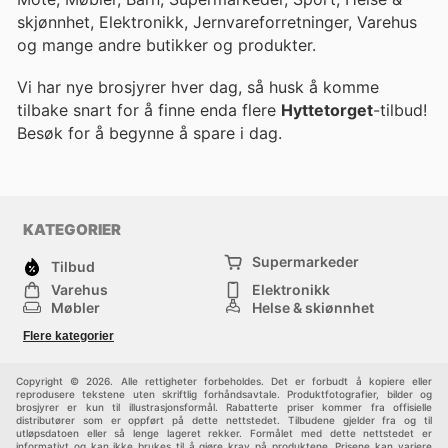
skjønnhet, Elektronikk, Jernvareforretninger, Varehus
og mange andre butikker og produkter.
Vi har nye brosjyrer hver dag, så husk å komme
tilbake snart for å finne enda flere
Hyttetorget
-tilbud!
Besøk
for å begynne å spare i dag.
KATEGORIER
Supermarkeder
Tilbud
Varehus
Elektronikk
Møbler
Helse & skjønnhet
Jernvareforretninger
Mote
Flere kategorier
Sport
Barn
Andre
Copyright © 2026. Alle rettigheter forbeholdes. Det er forbudt å kopiere eller
reprodusere tekstene uten skriftlig forhåndsavtale. Produktfotografier, bilder og
brosjyrer er kun til illustrasjonsformål. Rabatterte priser kommer fra offisielle
distributører som er oppført på dette nettstedet. Tilbudene gjelder fra og til
utløpsdatoen eller så lenge lageret rekker. Formålet med dette nettstedet er
informativt og kan ikke brukes til å gjøre krav på produktene. Prisene kan variere