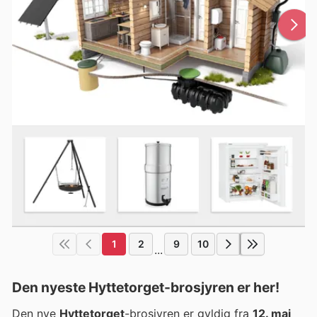
1
2
9
10
...
Den nyeste Hyttetorget-brosjyren er her!
Den nye
Hyttetorget
-brosjyren er gyldig fra
12. mai