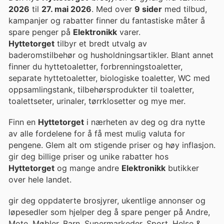
2026
til
27. mai 2026
. Med over
9 sider
med tilbud,
kampanjer og rabatter finner du fantastiske måter å
spare penger på
Elektronikk
varer.
Hyttetorget
tilbyr et bredt utvalg av
baderomstilbehør og husholdningsartikler. Blant annet
finner du hyttetoaletter, forbrenningstoaletter,
separate hyttetoaletter, biologiske toaletter, WC med
oppsamlingstank, tilbehørsprodukter til toaletter,
toalettseter, urinaler, tørrklosetter og mye mer.
Finn en
Hyttetorget
i nærheten av deg og dra nytte
av alle fordelene for å få mest mulig valuta for
pengene. Glem alt om stigende priser og høy inflasjon.
gir deg billige priser og unike rabatter hos
Hyttetorget
og mange andre
Elektronikk
butikker
over hele landet.
gir deg oppdaterte brosjyrer, ukentlige annonser og
løpesedler som hjelper deg å spare penger på Andre,
Mote, Møbler, Barn, Supermarkeder, Sport, Helse &