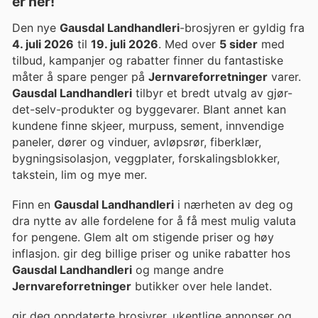
er her!
Den nye
Gausdal Landhandleri
-brosjyren er gyldig fra
4. juli 2026
til
19. juli 2026
. Med over
5 sider
med
tilbud, kampanjer og rabatter finner du fantastiske
måter å spare penger på
Jernvareforretninger
varer.
Gausdal Landhandleri
tilbyr et bredt utvalg av gjør-
det-selv-produkter og byggevarer. Blant annet kan
kundene finne skjeer, murpuss, sement, innvendige
paneler, dører og vinduer, avløpsrør, fiberklær,
bygningsisolasjon, veggplater, forskalingsblokker,
takstein, lim og mye mer.
Finn en
Gausdal Landhandleri
i nærheten av deg og
dra nytte av alle fordelene for å få mest mulig valuta
for pengene. Glem alt om stigende priser og høy
inflasjon. gir deg billige priser og unike rabatter hos
Gausdal Landhandleri
og mange andre
Jernvareforretninger
butikker over hele landet.
gir deg oppdaterte brosjyrer, ukentlige annonser og