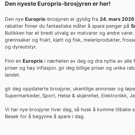
Den nyeste Europris-brosjyren er her!
Den nye
Europris
-brosjyren er gyldig fra
24. mars 2026
rabatter finner du fantastiske måter å spare penger på
S
Butikken har et bredt utvalg av matvarer og andre varer. 
grønnsaker og frukt, kjøtt og fisk, meieriprodukter, fros
og dyreutstyr.
Finn en
Europris
i nærheten av deg og dra nytte av alle 
priser og høy inflasjon. gir deg billige priser og un
landet.
gir deg oppdaterte brosjyrer, ukentlige annonser og løp
Supermarkeder, Sport, Helse & skjønnhet, Elektronikk, J
Vi har nye brosjyrer hver dag, så husk å komme tilbake s
Besøk
for å begynne å spare i dag.