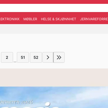
LEKTRONIKK
MØBLER
HELSE & SKJØNNHET
JERNVAREFORRE
2
51
52
...