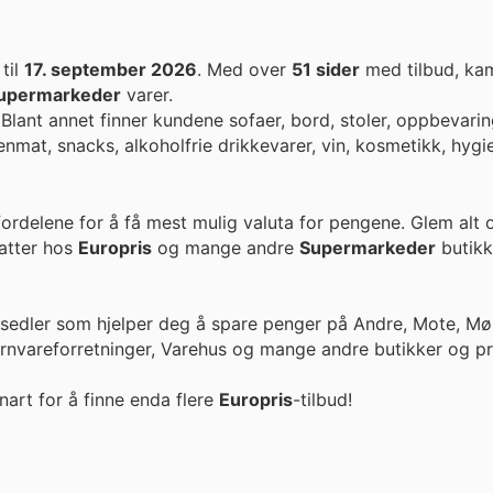
til
17. september 2026
. Med over
51 sider
med tilbud, ka
upermarkeder
varer.
Blant annet finner kundene sofaer, bord, stoler, oppbevaring
senmat, snacks, alkoholfrie drikkevarer, vin, kosmetikk, hyg
fordelene for å få mest mulig valuta for pengene. Glem alt
ike rabatter hos
Europris
og mange andre
Supermarkeder
butikk
esedler som hjelper deg å spare penger på Andre, Mote, Møb
ernvareforretninger, Varehus og mange andre butikker og pr
nart for å finne enda flere
Europris
-tilbud!