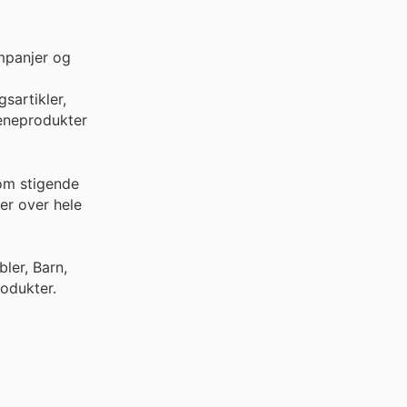
mpanjer og
sartikler,
ieneprodukter
 om stigende
er over hele
ler, Barn,
odukter.