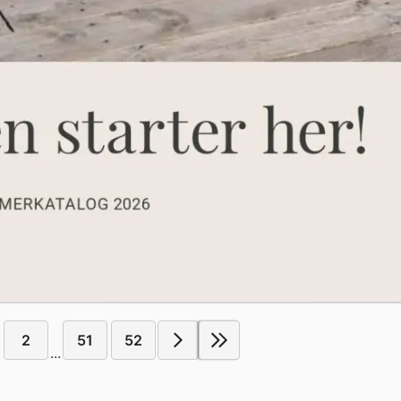
2
51
52
...