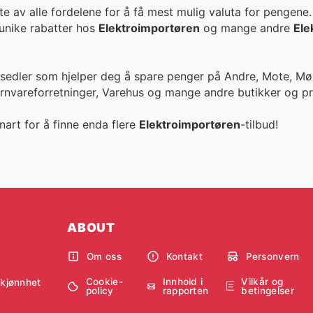
e av alle fordelene for å få mest mulig valuta for pengene
llige priser og unike rabatter hos
Elektroimportøren
og mange andre
Ele
esedler som hjelper deg å spare penger på Andre, Mote, Møb
ernvareforretninger, Varehus og mange andre butikker og pr
nart for å finne enda flere
Elektroimportøren
-tilbud!
ABOUT
Om oss
Kontakt
Personvern
Cookie-
Innhold i
Vilkår og
skjønnhet
policy
rapporten
betingelser