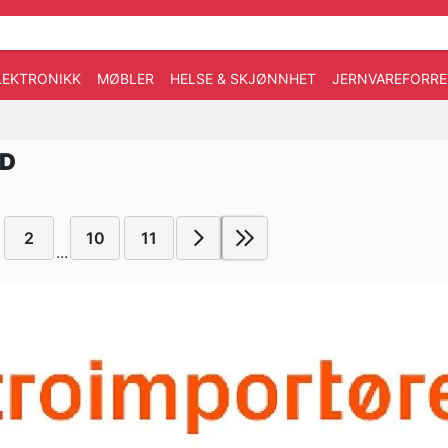
LEKTRONIKK
MØBLER
HELSE & SKJØNNHET
JERNVAREFORRE
UD
2
10
11
...