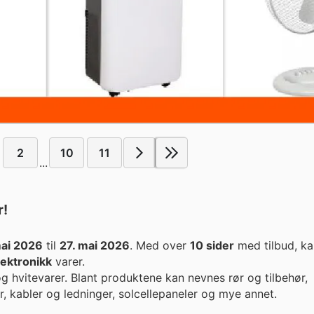
2
10
11
...
r!
mai 2026
til
27. mai 2026
. Med over
10 sider
med tilbud, k
lektronikk
varer.
og hvitevarer. Blant produktene kan nevnes rør og tilbehør,
er, kabler og ledninger, solcellepaneler og mye annet.