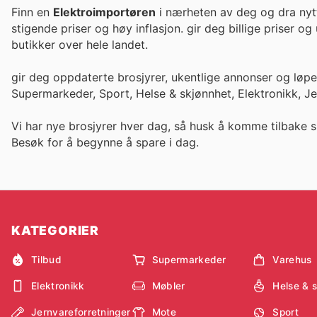
Finn en
Elektroimportøren
i nærheten av deg og dra nytt
stigende priser og høy inflasjon. gir deg bi
butikker over hele landet.
gir deg oppdaterte brosjyrer, ukentlige annonser og løp
Supermarkeder, Sport, Helse & skjønnhet, Elektronikk, J
Vi har nye brosjyrer hver dag, så husk å komme tilbake s
Besøk
for å begynne å spare i dag.
KATEGORIER
Tilbud
Supermarkeder
Varehus
Elektronikk
Møbler
Helse & 
Jernvareforretninger
Mote
Sport