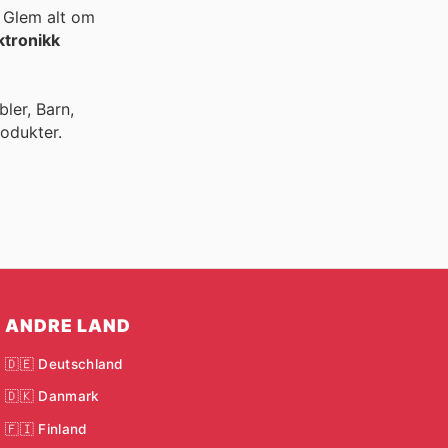
. Glem alt om
ktronikk
ler, Barn,
odukter.
ANDRE LAND
🇩🇪 Deutschland
🇩🇰 Danmark
🇫🇮 Finland