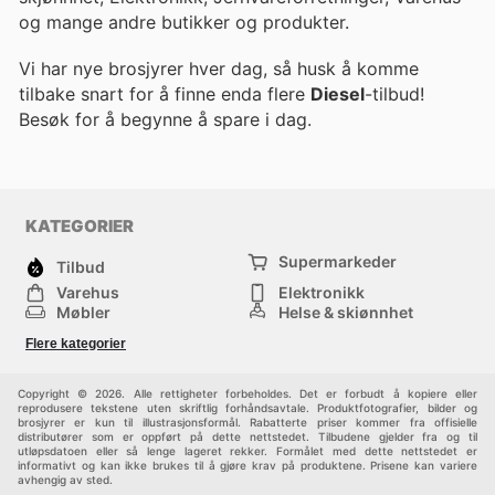
og mange andre butikker og produkter.
Vi har nye brosjyrer hver dag, så husk å komme
tilbake snart for å finne enda flere
Diesel
-tilbud!
Besøk
for å begynne å spare i dag.
KATEGORIER
Supermarkeder
Tilbud
Varehus
Elektronikk
Møbler
Helse & skjønnhet
Jernvareforretninger
Mote
Flere kategorier
Sport
Barn
Andre
Copyright © 2026. Alle rettigheter forbeholdes. Det er forbudt å kopiere eller
reprodusere tekstene uten skriftlig forhåndsavtale. Produktfotografier, bilder og
brosjyrer er kun til illustrasjonsformål. Rabatterte priser kommer fra offisielle
distributører som er oppført på dette nettstedet. Tilbudene gjelder fra og til
utløpsdatoen eller så lenge lageret rekker. Formålet med dette nettstedet er
informativt og kan ikke brukes til å gjøre krav på produktene. Prisene kan variere
avhengig av sted.