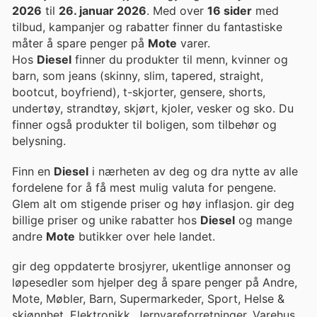
2026
til
26. januar 2026
. Med over
16 sider
med
tilbud, kampanjer og rabatter finner du fantastiske
måter å spare penger på
Mote
varer.
Hos
Diesel
finner du produkter til menn, kvinner og
barn, som jeans (skinny, slim, tapered, straight,
bootcut, boyfriend), t-skjorter, gensere, shorts,
undertøy, strandtøy, skjørt, kjoler, vesker og sko. Du
finner også produkter til boligen, som tilbehør og
belysning.
Finn en
Diesel
i nærheten av deg og dra nytte av alle
fordelene for å få mest mulig valuta for pengene.
Glem alt om stigende priser og høy inflasjon. gir deg
billige priser og unike rabatter hos
Diesel
og mange
andre
Mote
butikker over hele landet.
gir deg oppdaterte brosjyrer, ukentlige annonser og
løpesedler som hjelper deg å spare penger på Andre,
Mote, Møbler, Barn, Supermarkeder, Sport, Helse &
skjønnhet, Elektronikk, Jernvareforretninger, Varehus