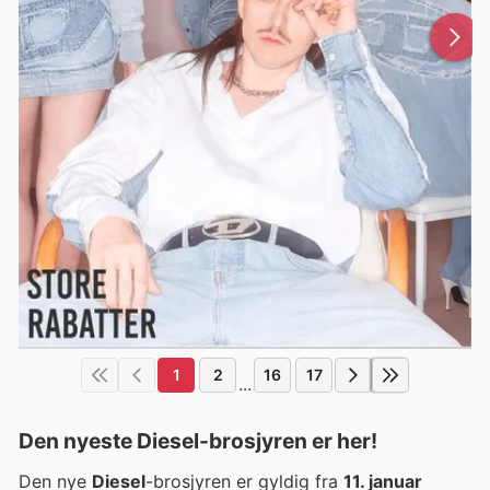
1
2
16
17
...
Den nyeste Diesel-brosjyren er her!
Den nye
Diesel
-brosjyren er gyldig fra
11. januar