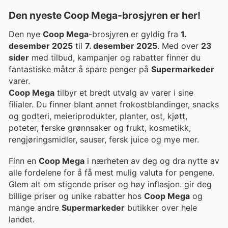
Den nyeste Coop Mega-brosjyren er her!
Den nye
Coop Mega
-brosjyren er gyldig fra
1.
desember 2025
til
7. desember 2025
. Med over
23
sider
med tilbud, kampanjer og rabatter finner du
fantastiske måter å spare penger på
Supermarkeder
varer.
Coop Mega
tilbyr et bredt utvalg av varer i sine
filialer. Du finner blant annet frokostblandinger, snacks
og godteri, meieriprodukter, planter, ost, kjøtt,
poteter, ferske grønnsaker og frukt, kosmetikk,
rengjøringsmidler, sauser, fersk juice og mye mer.
Finn en
Coop Mega
i nærheten av deg og dra nytte av
alle fordelene for å få mest mulig valuta for pengene.
Glem alt om stigende priser og høy inflasjon. gir deg
billige priser og unike rabatter hos
Coop Mega
og
mange andre
Supermarkeder
butikker over hele
landet.