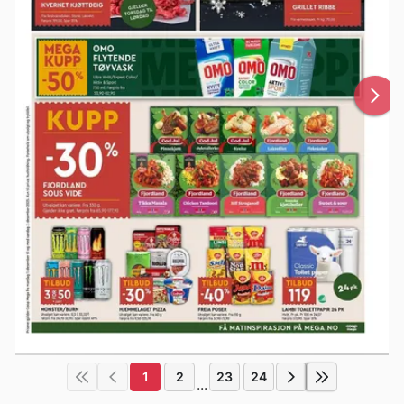
1
2
23
24
...