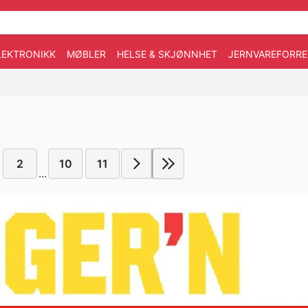
LEKTRONIKK
MØBLER
HELSE & SKJØNNHET
JERNVAREFORRE
2
10
11
...