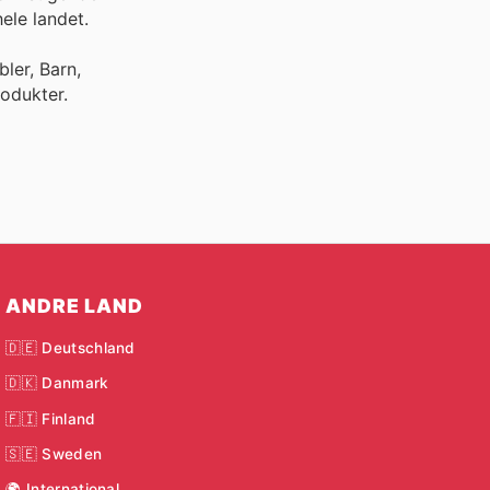
ele landet.
ler, Barn,
odukter.
ANDRE LAND
🇩🇪 Deutschland
🇩🇰 Danmark
🇫🇮 Finland
🇸🇪 Sweden
🌍 International