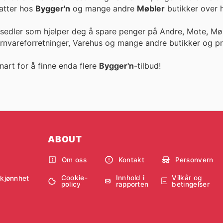
ike rabatter hos
Bygger'n
og mange andre
Møbler
butikker over h
esedler som hjelper deg å spare penger på Andre, Mote, Møb
ernvareforretninger, Varehus og mange andre butikker og pr
nart for å finne enda flere
Bygger'n
-tilbud!
ABOUT
Om oss
Kontakt
Personvern
Cookie-
Innhold i
Vilkår og
skjønnhet
policy
rapporten
betingelser