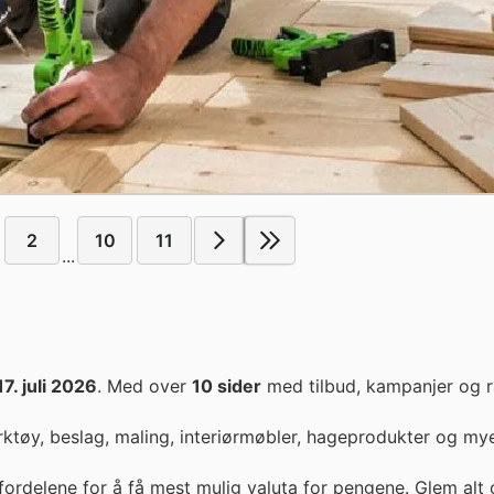
2
10
11
...
17. juli 2026
. Med over
10 sider
med tilbud, kampanjer og r
erktøy, beslag, maling, interiørmøbler, hageprodukter og my
fordelene for å få mest mulig valuta for pengene. Glem alt