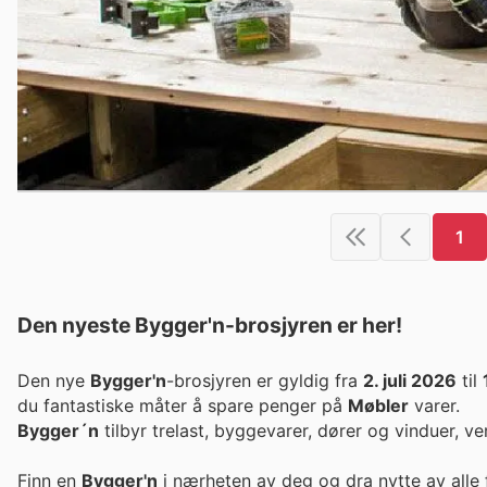
1
Den nyeste Bygger'n-brosjyren er her!
Den nye
Bygger'n
-brosjyren er gyldig fra
2. juli 2026
til
du fantastiske måter å spare penger på
Møbler
varer.
Bygger´n
tilbyr trelast, byggevarer, dører og vinduer, v
Finn en
Bygger'n
i nærheten av deg og dra nytte av alle 