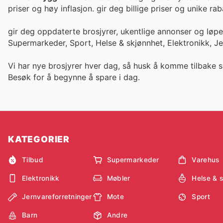
priser og høy inflasjon. gir deg billige priser og un
gir deg oppdaterte brosjyrer, ukentlige annonser og løp
Supermarkeder, Sport, Helse & skjønnhet, Elektronikk, J
Vi har nye brosjyrer hver dag, så husk å komme tilbake s
Besøk
for å begynne å spare i dag.
KATEGORIER
Tilbud
Supermarkeder
Varehus
Elektronikk
Møbler
Helse & 
Jernvareforretninger
Mote
Sport
Barn
Andre