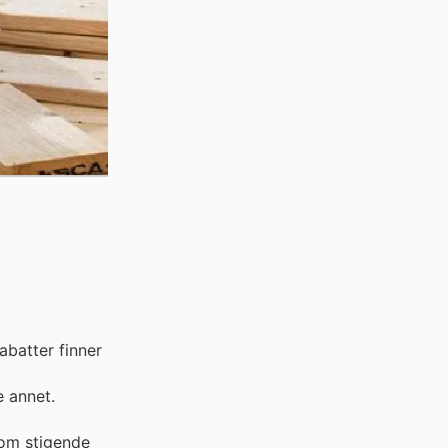
abatter finner
e annet.
 om stigende