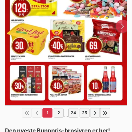
1
2
24
25
...
Den nyeste Bunnpris-brosjyren er her!