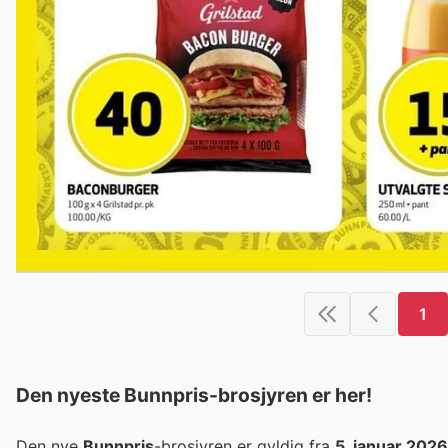
1
Den nyeste Bunnpris-brosjyren er her!
Den nye
Bunnpris
-brosjyren er gyldig fra
5. januar 2026