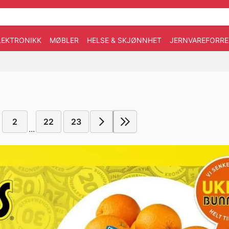
LEKTRONIKK
MØBLER
HELSE & SKJØNNHET
JERNVAREFORRE
2
22
23
...