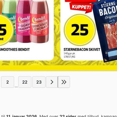
2
22
23
...
til
11. januar 2026
. Med over
22 sider
med tilbud, kampan