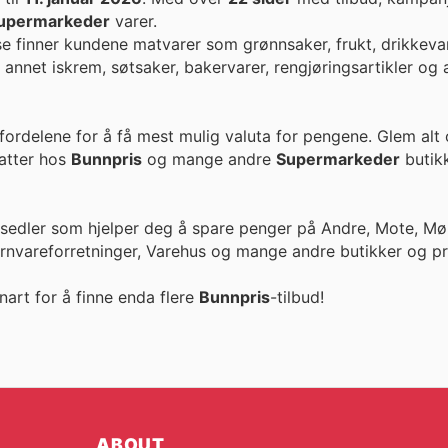
upermarkeder
varer.
se finner kundene matvarer som grønnsaker, frukt, drikkevare
 annet iskrem, søtsaker, bakervarer, rengjøringsartikler og a
fordelene for å få mest mulig valuta for pengene. Glem alt
ike rabatter hos
Bunnpris
og mange andre
Supermarkeder
butikk
esedler som hjelper deg å spare penger på Andre, Mote, Møb
ernvareforretninger, Varehus og mange andre butikker og pr
nart for å finne enda flere
Bunnpris
-tilbud!
ABOUT