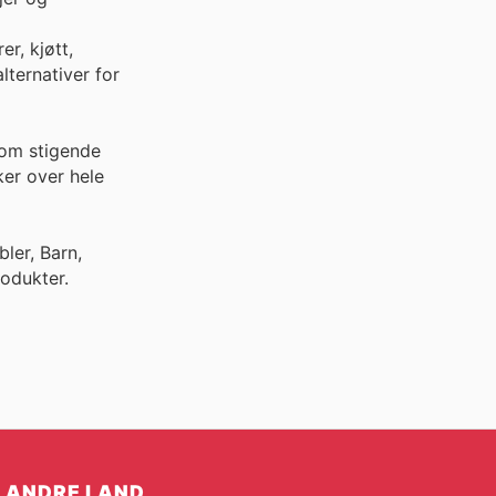
r, kjøtt,
lternativer for
 om stigende
er over hele
ler, Barn,
odukter.
ANDRE LAND