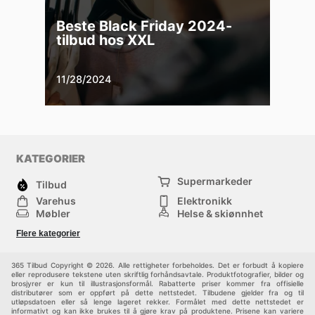
Beste Black Friday 2024-
tilbud hos XXL
11/28/2024
KATEGORIER
Supermarkeder
Tilbud
Varehus
Elektronikk
Møbler
Helse & skjønnhet
Jernvareforretninger
Mote
Flere kategorier
Sport
Barn
Andre
365 Tilbud Copyright © 2026. Alle rettigheter forbeholdes. Det er forbudt å kopiere
eller reprodusere tekstene uten skriftlig forhåndsavtale. Produktfotografier, bilder og
brosjyrer er kun til illustrasjonsformål. Rabatterte priser kommer fra offisielle
distributører som er oppført på dette nettstedet. Tilbudene gjelder fra og til
utløpsdatoen eller så lenge lageret rekker. Formålet med dette nettstedet er
informativt og kan ikke brukes til å gjøre krav på produktene. Prisene kan variere