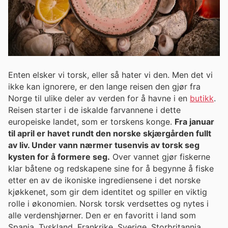
Enten elsker vi torsk, eller så hater vi den. Men det vi
ikke kan ignorere, er den lange reisen den gjør fra
Norge til ulike deler av verden for å havne i en
butikk
.
Reisen starter i de iskalde farvannene i dette
europeiske landet, som er torskens konge.
Fra januar
til april er havet rundt den norske skjærgården fullt
av liv. Under vann nærmer tusenvis av torsk seg
kysten for å formere seg.
Over vannet gjør fiskerne
klar båtene og redskapene sine for å begynne å fiske
etter en av de ikoniske ingrediensene i det norske
kjøkkenet, som gir dem identitet og spiller en viktig
rolle i økonomien. Norsk torsk verdsettes og nytes i
alle verdenshjørner. Den er en favoritt i land som
Spania, Tyskland, Frankrike, Sverige, Storbritannia,