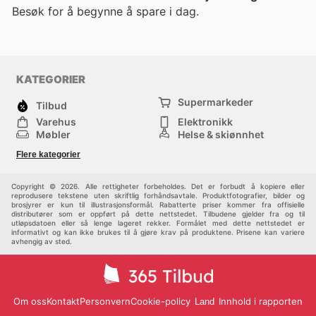
Besøk
for å begynne å spare i dag.
KATEGORIER
Supermarkeder
Tilbud
Varehus
Elektronikk
Møbler
Helse & skjønnhet
Jernvareforretninger
Mote
Flere kategorier
Sport
Barn
Andre
Copyright © 2026. Alle rettigheter forbeholdes. Det er forbudt å kopiere eller
reprodusere tekstene uten skriftlig forhåndsavtale. Produktfotografier, bilder og
brosjyrer er kun til illustrasjonsformål. Rabatterte priser kommer fra offisielle
distributører som er oppført på dette nettstedet. Tilbudene gjelder fra og til
utløpsdatoen eller så lenge lageret rekker. Formålet med dette nettstedet er
informativt og kan ikke brukes til å gjøre krav på produktene. Prisene kan variere
avhengig av sted.
Om oss
Kontakt
Personvern
Cookie-policy
Innhold i rapporten
Land