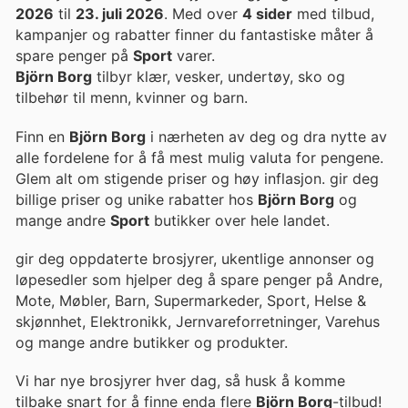
2026
til
23. juli 2026
. Med over
4 sider
med tilbud,
kampanjer og rabatter finner du fantastiske måter å
spare penger på
Sport
varer.
Björn Borg
tilbyr klær, vesker, undertøy, sko og
tilbehør til menn, kvinner og barn.
Finn en
Björn Borg
i nærheten av deg og dra nytte av
alle fordelene for å få mest mulig valuta for pengene.
Glem alt om stigende priser og høy inflasjon. gir deg
billige priser og unike rabatter hos
Björn Borg
og
mange andre
Sport
butikker over hele landet.
gir deg oppdaterte brosjyrer, ukentlige annonser og
løpesedler som hjelper deg å spare penger på Andre,
Mote, Møbler, Barn, Supermarkeder, Sport, Helse &
skjønnhet, Elektronikk, Jernvareforretninger, Varehus
og mange andre butikker og produkter.
Vi har nye brosjyrer hver dag, så husk å komme
tilbake snart for å finne enda flere
Björn Borg
-tilbud!