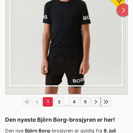
1
2
4
5
...
Den nyeste Björn Borg-brosjyren er her!
Den nye
Björn Borg
-brosjyren er gyldig fra
8. juli