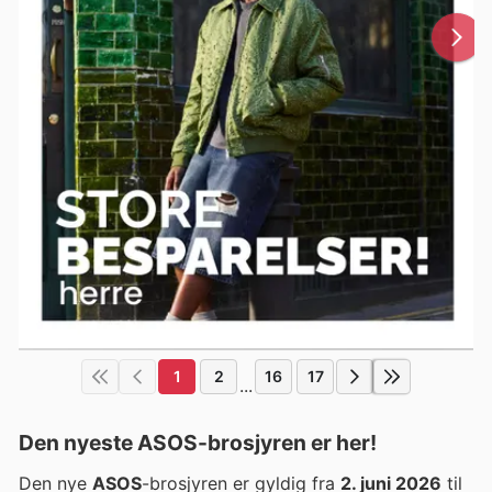
1
2
16
17
...
Den nyeste ASOS-brosjyren er her!
Den nye
ASOS
-brosjyren er gyldig fra
2. juni 2026
til