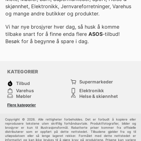
skjønnhet, Elektronikk, Jernvareforretninger, Varehus
og mange andre butikker og produkter.
Vi har nye brosjyrer hver dag, så husk å komme
tilbake snart for å finne enda flere
ASOS
-tilbud!
Besøk
for å begynne å spare i dag.
KATEGORIER
Supermarkeder
Tilbud
Varehus
Elektronikk
Møbler
Helse & skjønnhet
Jernvareforretninger
Mote
Flere kategorier
Sport
Barn
Andre
Copyright © 2026. Alle rettigheter forbeholdes. Det er forbudt å kopiere eller
reprodusere tekstene uten skriftlig forhåndsavtale. Produktfotografier, bilder og
brosjyrer er kun til illustrasjonsformål. Rabatterte priser kommer fra offisielle
distributører som er oppført på dette nettstedet. Tilbudene gjelder fra og til
utløpsdatoen eller så lenge lageret rekker. Formålet med dette nettstedet er
informativt og kan ikke brukes til å gjøre krav på produktene. Prisene kan variere