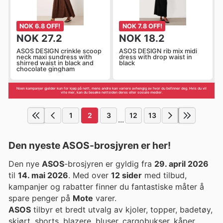
NOK 6.8 OFF!
NOK 7.8 OFF!
NOK 27.2
NOK 18.2
ASOS DESIGN crinkle scoop
ASOS DESIGN rib mix midi
neck maxi sundress with
dress with drop waist in
shirred waist in black and
black
chocolate gingham
Noen kampanjer gjelder kun for kjøp på nett, mens andre kan variere avhengig av hvor du befinner deg. Hvis du vil
vite mer, kan du besøke nettsiden deres eller sosiale medier.
1
2
3
12
13
...
Den nyeste ASOS-brosjyren er her!
Den nye
ASOS
-brosjyren er gyldig fra
29. april 2026
til
14. mai 2026
. Med over
12 sider
med tilbud,
kampanjer og rabatter finner du fantastiske måter å
spare penger på
Mote
varer.
ASOS
tilbyr et bredt utvalg av kjoler, topper, badetøy,
skjørt, shorts, blazere, bluser, cargobukser, kåper,