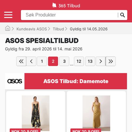
Kundeavis ASOS
Tilbud
Gyldig til 14.05.2026
ASOS SPESIALTILBUD
Gyldig fra 29. april 2026 til 14. mai 2026
1
2
3
12
13
...
ASOS Tilbud: Damemote
NOK 20.9 OFF!
NOK 20.9 OFF!