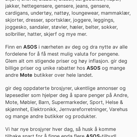
jakker, hettegensere, gensere, jeans, gensere,
cardigans, undertøy, nattøy, loungewear, mammaklær,
skjorter, dresser, sportsklær, joggere, leggings,
joggesko, sandaler, støvler, hæler, belter, sokker,
solbriller, hatter, skjerf og mye mer.
Finn en
ASOS
i nærheten av deg og dra nytte av alle
fordelene for å få mest mulig valuta for pengene.
Glem alt om stigende priser og høy inflasjon. gir deg
billige priser og unike rabatter hos
ASOS
og mange
andre
Mote
butikker over hele landet.
gir deg oppdaterte brosjyrer, ukentlige annonser og
løpesedler som hjelper deg å spare penger på Andre,
Mote, Møbler, Barn, Supermarkeder, Sport, Helse &
skjønnhet, Elektronikk, Jernvareforretninger, Varehus
og mange andre butikker og produkter.
Vi har nye brosjyrer hver dag, så husk å komme
tilbake snart for å finne enda flere
ASOS
-tilbud!