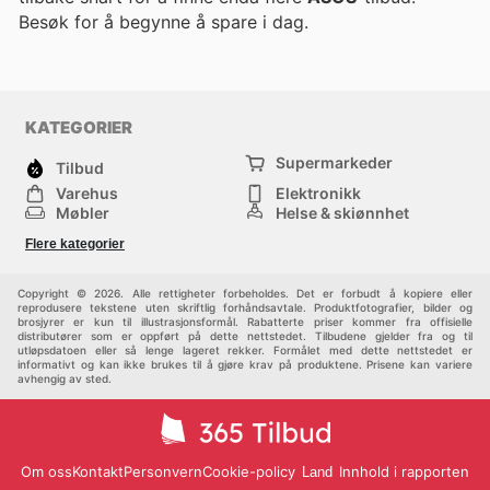
Besøk
for å begynne å spare i dag.
KATEGORIER
Supermarkeder
Tilbud
Varehus
Elektronikk
Møbler
Helse & skjønnhet
Jernvareforretninger
Mote
Flere kategorier
Sport
Barn
Andre
Copyright © 2026. Alle rettigheter forbeholdes. Det er forbudt å kopiere eller
reprodusere tekstene uten skriftlig forhåndsavtale. Produktfotografier, bilder og
brosjyrer er kun til illustrasjonsformål. Rabatterte priser kommer fra offisielle
distributører som er oppført på dette nettstedet. Tilbudene gjelder fra og til
utløpsdatoen eller så lenge lageret rekker. Formålet med dette nettstedet er
informativt og kan ikke brukes til å gjøre krav på produktene. Prisene kan variere
avhengig av sted.
Om oss
Kontakt
Personvern
Cookie-policy
Innhold i rapporten
Land