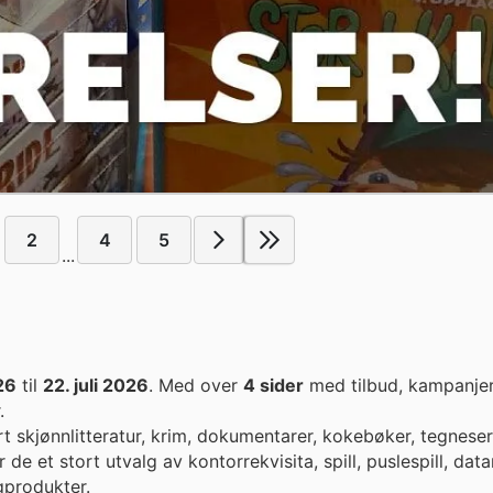
2
4
5
...
026
til
22. juli 2026
. Med over
4 sider
med tilbud, kampanjer
.
ert skjønnlitteratur, krim, dokumentarer, kokebøker, tegnese
 de et stort utvalg av kontorrekvisita, spill, puslespill, data
ngprodukter.