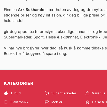
Finn en
Ark Bokhandel
i nærheten av deg og dra nytte av
stigende priser og høy inflasjon. gir deg bi
hele landet.
gir deg oppdaterte brosjyrer, ukentlige annonser og løp
Supermarkeder, Sport, Helse & skjønnhet, Elektronikk, J
Vi har nye brosjyrer hver dag, så husk å komme tilbake s
Besøk
for å begynne å spare i dag.
KATEGORIER
Tilbud
Supermarkeder
Varehus
Elektronikk
Møbler
Helse & 