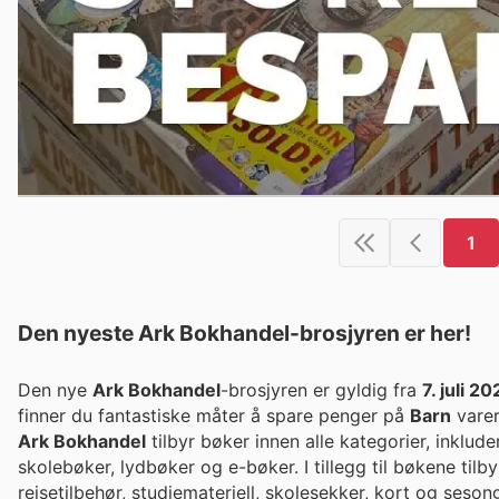
1
Den nyeste Ark Bokhandel-brosjyren er her!
Den nye
Ark Bokhandel
-brosjyren er gyldig fra
7. juli 2
finner du fantastiske måter å spare penger på
Barn
varer
Ark Bokhandel
tilbyr bøker innen alle kategorier, inklud
skolebøker, lydbøker og e-bøker. I tillegg til bøkene tilbyr
reisetilbehør, studiemateriell, skolesekker, kort og seso