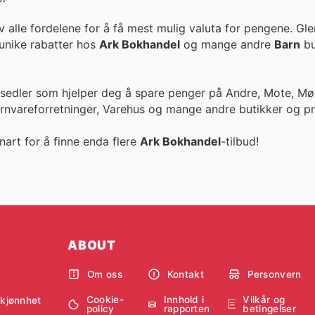
 alle fordelene for å få mest mulig valuta for pengene. Gl
llige priser og unike rabatter hos
Ark Bokhandel
og mange andre
Barn
bu
esedler som hjelper deg å spare penger på Andre, Mote, Møb
ernvareforretninger, Varehus og mange andre butikker og pr
nart for å finne enda flere
Ark Bokhandel
-tilbud!
ABOUT
Om oss
Kontakt
Personvern
Cookie-
Innhold i
Vilkår og
skjønnhet
policy
rapporten
betingelser