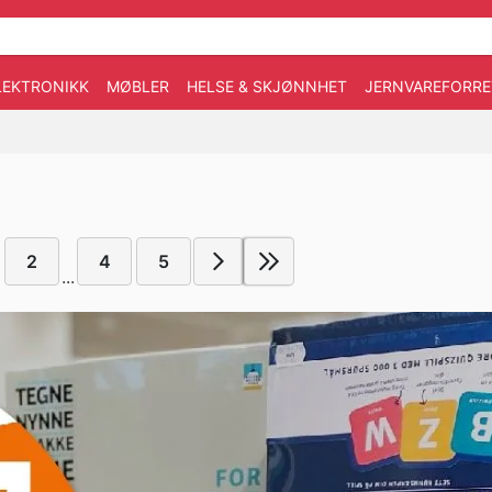
LEKTRONIKK
MØBLER
HELSE & SKJØNNHET
JERNVAREFORRE
2
4
5
...