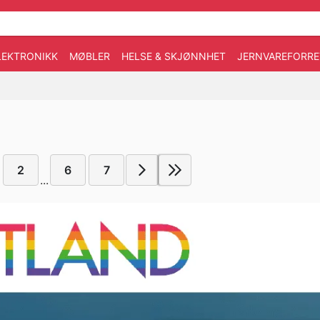
LEKTRONIKK
MØBLER
HELSE & SKJØNNHET
JERNVAREFORRE
2
6
7
...