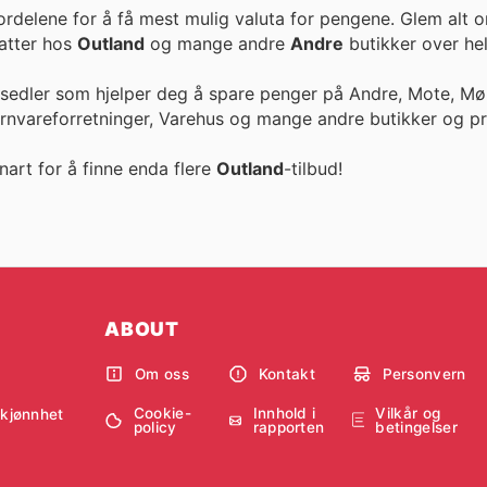
ordelene for å få mest mulig valuta for pengene. Glem alt 
ike rabatter hos
Outland
og mange andre
Andre
butikker over hel
esedler som hjelper deg å spare penger på Andre, Mote, Møb
ernvareforretninger, Varehus og mange andre butikker og pr
nart for å finne enda flere
Outland
-tilbud!
ABOUT
Om oss
Kontakt
Personvern
Cookie-
Innhold i
Vilkår og
skjønnhet
policy
rapporten
betingelser