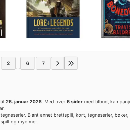
2
6
7
...
til
26. januar 2026
. Med over
6 sider
med tilbud, kampanje
er.
tegneserier. Blant annet brettspill, kort, tegneserier, bøker,
spill og mye mer.