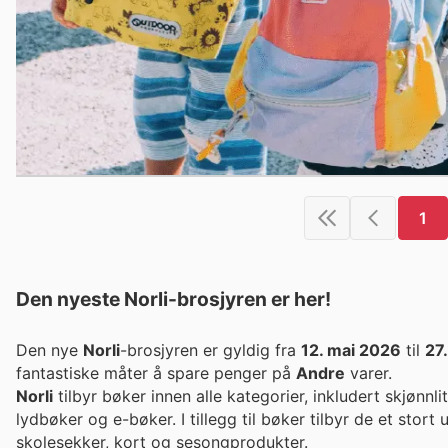
1
Den nyeste Norli-brosjyren er her!
Den nye
Norli
-brosjyren er gyldig fra
12. mai 2026
til
27
fantastiske måter å spare penger på
Andre
varer.
Norli
tilbyr bøker innen alle kategorier, inkludert skjønnl
lydbøker og e-bøker. I tillegg til bøker tilbyr de et stort u
skolesekker, kort og sesongprodukter.