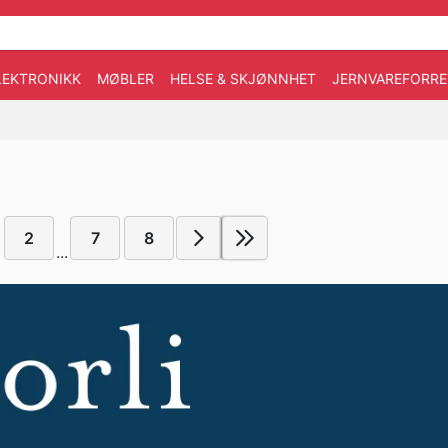
LEKTRONIKK
MØBLER
HELSE & SKJØNNHET
JERNVAREFORRE
2
7
8
...