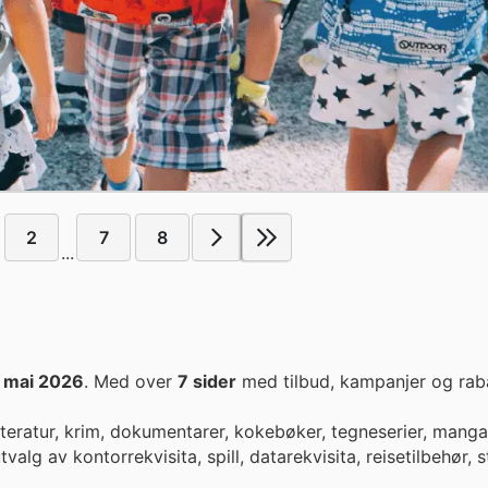
2
7
8
...
. mai 2026
. Med over
7 sider
med tilbud, kampanjer og raba
itteratur, krim, dokumentarer, kokebøker, tegneserier, manga
tvalg av kontorrekvisita, spill, datarekvisita, reisetilbehør, s