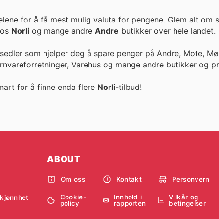
elene for å få mest mulig valuta for pengene. Glem alt om s
r hos
Norli
og mange andre
Andre
butikker over hele landet.
esedler som hjelper deg å spare penger på Andre, Mote, Møb
ernvareforretninger, Varehus og mange andre butikker og pr
nart for å finne enda flere
Norli
-tilbud!
ABOUT
Om oss
Kontakt
Personvern
Cookie-
Innhold i
Vilkår og
skjønnhet
policy
rapporten
betingelser