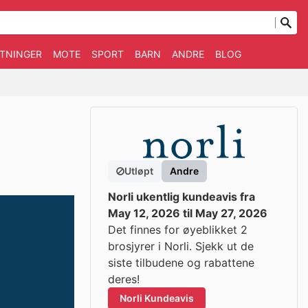
TNINGER
MOTE
SPORT
BARN
ANDRE
BLOG
Utløpt
Andre
Norli ukentlig kundeavis fra
May 12, 2026 til May 27, 2026
Det finnes for øyeblikket 2
brosjyrer i Norli. Sjekk ut de
siste tilbudene og rabattene
deres!
Norli Kundeavis