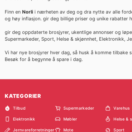
Finn en
Norli
i nærheten av deg og dra nytte av alle ford
og høy inflasjon. gir deg billige priser og unike rabatte
gir deg oppdaterte brosjyrer, ukentlige annonser og løp
Supermarkeder, Sport, Helse & skjønnhet, Elektronikk, J
Vi har nye brosjyrer hver dag, så husk å komme tilbake s
Besøk
for å begynne å spare i dag.
KATEGORIER
Tilbud
Supermarkeder
Varehus
Elektronikk
Møbler
Helse & 
Jernvareforretninger
Mote
Sport