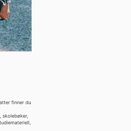
tter finner du
, skolebøker,
tudiemateriell,