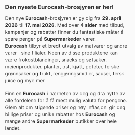
Den nyeste Eurocash-brosjyren er her!
Den nye
Eurocash
-brosjyren er gyldig fra
29. april
2026
til
17. mai 2026
. Med over
4 sider
med tilbud,
kampanjer og rabatter finner du fantastiske måter å
spare penger på
Supermarkeder
varer.
Eurocash
tilbyr et bredt utvalg av matvarer og andre
varer i sine filialer. Noen av disse produktene kan
være frokostblandinger, snacks og søtsaker,
meieriprodukter, planter, ost, kjøtt, poteter, ferske
grønnsaker og frukt, rengjøringsmidler, sauser, fersk
juice og mye mer.
Finn en
Eurocash
i nærheten av deg og dra nytte av
alle fordelene for å få mest mulig valuta for pengene.
Glem alt om stigende priser og høy inflasjon. gir deg
billige priser og unike rabatter hos
Eurocash
og
mange andre
Supermarkeder
butikker over hele
landet.