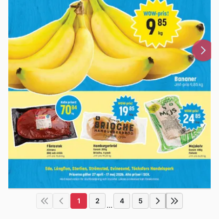
1
2
4
5
...