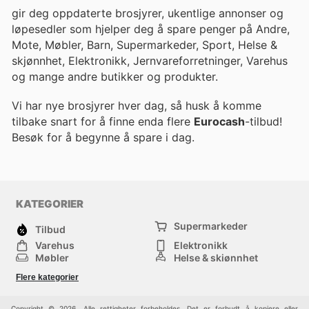
gir deg oppdaterte brosjyrer, ukentlige annonser og
løpesedler som hjelper deg å spare penger på Andre,
Mote, Møbler, Barn, Supermarkeder, Sport, Helse &
skjønnhet, Elektronikk, Jernvareforretninger, Varehus
og mange andre butikker og produkter.
Vi har nye brosjyrer hver dag, så husk å komme
tilbake snart for å finne enda flere
Eurocash
-tilbud!
Besøk
for å begynne å spare i dag.
KATEGORIER
Supermarkeder
Tilbud
Varehus
Elektronikk
Møbler
Helse & skjønnhet
Jernvareforretninger
Mote
Flere kategorier
Sport
Barn
Andre
Copyright © 2026. Alle rettigheter forbeholdes. Det er forbudt å kopiere eller