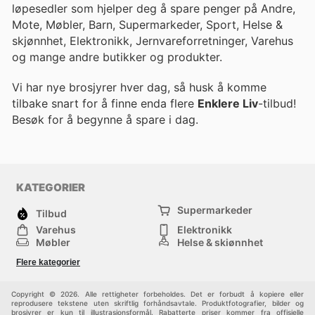
løpesedler som hjelper deg å spare penger på Andre,
Mote, Møbler, Barn, Supermarkeder, Sport, Helse &
skjønnhet, Elektronikk, Jernvareforretninger, Varehus
og mange andre butikker og produkter.
Vi har nye brosjyrer hver dag, så husk å komme
tilbake snart for å finne enda flere
Enklere Liv
-tilbud!
Besøk
for å begynne å spare i dag.
KATEGORIER
Supermarkeder
Tilbud
Varehus
Elektronikk
Møbler
Helse & skjønnhet
Jernvareforretninger
Mote
Flere kategorier
Sport
Barn
Andre
Copyright © 2026. Alle rettigheter forbeholdes. Det er forbudt å kopiere eller
reprodusere tekstene uten skriftlig forhåndsavtale. Produktfotografier, bilder og
brosjyrer er kun til illustrasjonsformål. Rabatterte priser kommer fra offisielle