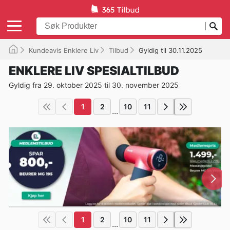
Kundeavis Enklere Liv
Tilbud
Gyldig til 30.11.2025
ENKLERE LIV SPESIALTILBUD
Gyldig fra 29. oktober 2025 til 30. november 2025
1
2
10
11
...
1
2
10
11
...