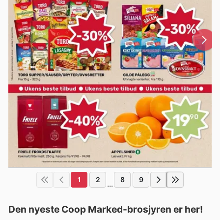
1
2
8
9
...
Den nyeste Coop Marked-brosjyren er her!