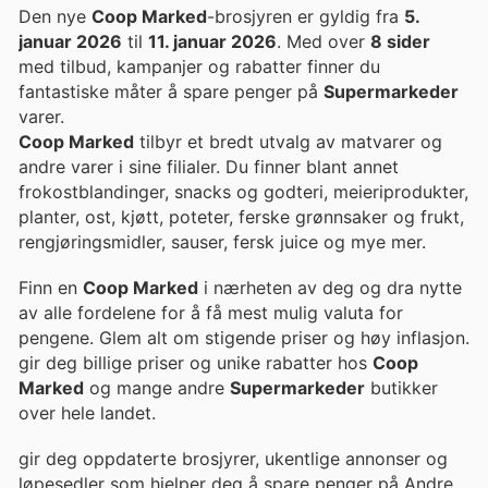
Den nye
Coop Marked
-brosjyren er gyldig fra
5.
januar 2026
til
11. januar 2026
. Med over
8 sider
med tilbud, kampanjer og rabatter finner du
fantastiske måter å spare penger på
Supermarkeder
varer.
Coop Marked
tilbyr et bredt utvalg av matvarer og
andre varer i sine filialer. Du finner blant annet
frokostblandinger, snacks og godteri, meieriprodukter,
planter, ost, kjøtt, poteter, ferske grønnsaker og frukt,
rengjøringsmidler, sauser, fersk juice og mye mer.
Finn en
Coop Marked
i nærheten av deg og dra nytte
av alle fordelene for å få mest mulig valuta for
pengene. Glem alt om stigende priser og høy inflasjon.
gir deg billige priser og unike rabatter hos
Coop
Marked
og mange andre
Supermarkeder
butikker
over hele landet.
gir deg oppdaterte brosjyrer, ukentlige annonser og
løpesedler som hjelper deg å spare penger på Andre,