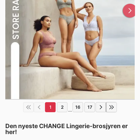
1
2
16
17
...
Den nyeste CHANGE Lingerie-brosjyren er
her!