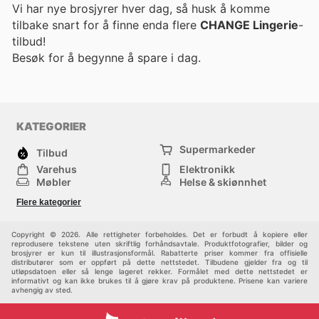
Vi har nye brosjyrer hver dag, så husk å komme
tilbake snart for å finne enda flere
CHANGE Lingerie
-
tilbud!
Besøk
for å begynne å spare i dag.
KATEGORIER
Supermarkeder
Tilbud
Varehus
Elektronikk
Møbler
Helse & skjønnhet
Jernvareforretninger
Mote
Flere kategorier
Sport
Barn
Andre
Copyright © 2026. Alle rettigheter forbeholdes. Det er forbudt å kopiere eller
reprodusere tekstene uten skriftlig forhåndsavtale. Produktfotografier, bilder og
brosjyrer er kun til illustrasjonsformål. Rabatterte priser kommer fra offisielle
distributører som er oppført på dette nettstedet. Tilbudene gjelder fra og til
utløpsdatoen eller så lenge lageret rekker. Formålet med dette nettstedet er
informativt og kan ikke brukes til å gjøre krav på produktene. Prisene kan variere
avhengig av sted.