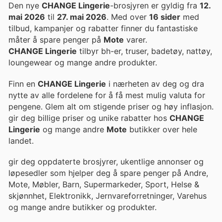
Den nye
CHANGE Lingerie
-brosjyren er gyldig fra
12.
mai 2026
til
27. mai 2026
. Med over
16 sider
med
tilbud, kampanjer og rabatter finner du fantastiske
måter å spare penger på
Mote
varer.
CHANGE Lingerie
tilbyr bh-er, truser, badetøy, nattøy,
loungewear og mange andre produkter.
Finn en
CHANGE Lingerie
i nærheten av deg og dra
nytte av alle fordelene for å få mest mulig valuta for
pengene. Glem alt om stigende priser og høy inflasjon.
gir deg billige priser og unike rabatter hos
CHANGE
Lingerie
og mange andre
Mote
butikker over hele
landet.
gir deg oppdaterte brosjyrer, ukentlige annonser og
løpesedler som hjelper deg å spare penger på Andre,
Mote, Møbler, Barn, Supermarkeder, Sport, Helse &
skjønnhet, Elektronikk, Jernvareforretninger, Varehus
og mange andre butikker og produkter.