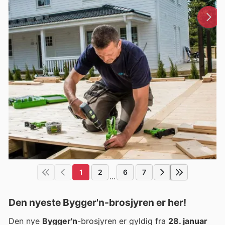
1
2
6
7
...
Den nyeste Bygger'n-brosjyren er her!
Den nye
Bygger'n
-brosjyren er gyldig fra
28. januar