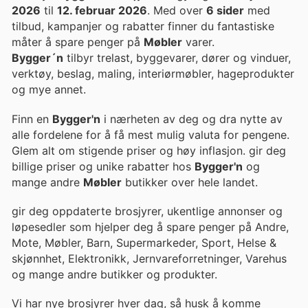
2026
til
12. februar 2026
. Med over
6 sider
med
tilbud, kampanjer og rabatter finner du fantastiske
måter å spare penger på
Møbler
varer.
Bygger´n
tilbyr trelast, byggevarer, dører og vinduer,
verktøy, beslag, maling, interiørmøbler, hageprodukter
og mye annet.
Finn en
Bygger'n
i nærheten av deg og dra nytte av
alle fordelene for å få mest mulig valuta for pengene.
Glem alt om stigende priser og høy inflasjon. gir deg
billige priser og unike rabatter hos
Bygger'n
og
mange andre
Møbler
butikker over hele landet.
gir deg oppdaterte brosjyrer, ukentlige annonser og
løpesedler som hjelper deg å spare penger på Andre,
Mote, Møbler, Barn, Supermarkeder, Sport, Helse &
skjønnhet, Elektronikk, Jernvareforretninger, Varehus
og mange andre butikker og produkter.
Vi har nye brosjyrer hver dag, så husk å komme