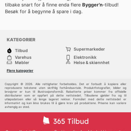
tilbake snart for å finne enda flere
Bygger'n
-tilbud!
Besøk
for å begynne å spare i dag.
KATEGORIER
Supermarkeder
Tilbud
Varehus
Elektronikk
Møbler
Helse & skjønnhet
Jernvareforretninger
Mote
Flere kategorier
Sport
Barn
Andre
Copyright © 2026. Alle rettigheter forbeholdes. Det er forbudt å kopiere eller
reprodusere tekstene uten skriftlig forhåndsavtale. Produktfotografier, bilder og
brosjyrer er kun til illustrasjonsformål. Rabatterte priser kommer fra offisielle
distributører som er oppført på dette nettstedet. Tilbudene gjelder fra og til
utløpsdatoen eller så lenge lageret rekker. Formålet med dette nettstedet er
informativt og kan ikke brukes til å gjøre krav på produktene. Prisene kan variere
avhengig av sted.