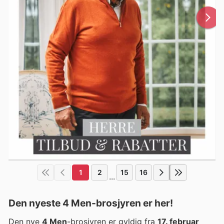
1
2
15
16
...
Den nyeste 4 Men-brosjyren er her!
Den nye
4 Men
-brosjyren er gyldig fra
17. februar