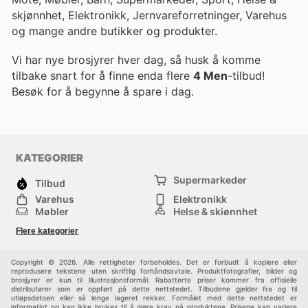
skjønnhet, Elektronikk, Jernvareforretninger, Varehus
og mange andre butikker og produkter.
Vi har nye brosjyrer hver dag, så husk å komme
tilbake snart for å finne enda flere
4 Men
-tilbud!
Besøk
for å begynne å spare i dag.
KATEGORIER
Supermarkeder
Tilbud
Varehus
Elektronikk
Møbler
Helse & skjønnhet
Jernvareforretninger
Mote
Flere kategorier
Sport
Barn
Andre
Copyright © 2026. Alle rettigheter forbeholdes. Det er forbudt å kopiere eller
reprodusere tekstene uten skriftlig forhåndsavtale. Produktfotografier, bilder og
brosjyrer er kun til illustrasjonsformål. Rabatterte priser kommer fra offisielle
distributører som er oppført på dette nettstedet. Tilbudene gjelder fra og til
utløpsdatoen eller så lenge lageret rekker. Formålet med dette nettstedet er
informativt og kan ikke brukes til å gjøre krav på produktene. Prisene kan variere