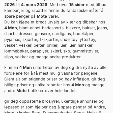
2026
til
4. mars 2026
. Med over
15 sider
med tilbud,
kampanjer og rabatter finner du fantastiske måter å
spare penger på
Mote
varer.
Du kan kjøpe et bredt utvalg av klær og tilbehør hos
4 Men
, blant annet badeshorts, blazere, bukser, jeans,
shorts, dresser, gensere, cardigans, badekåper,
pyjamas, skjorter, T-skjorter, undertøy, yttertøy,
vesker, vesker, belter, briller, luer, luer, hansker,
lommebøker, paraplyer, skjerf, sko, gummistøvler,
slips, sokker og mange andre produkter.
Finn en
4 Men
i nærheten av deg og dra nytte av alle
fordelene for å få mest mulig valuta for pengene.
Glem alt om stigende priser og høy inflasjon. gir deg
billige priser og unike rabatter hos
4 Men
og mange
andre
Mote
butikker over hele landet.
gir deg oppdaterte brosjyrer, ukentlige annonser og
løpesedler som hjelper deg å spare penger på Andre,
Mote, Møbler, Barn, Supermarkeder, Sport, Helse &